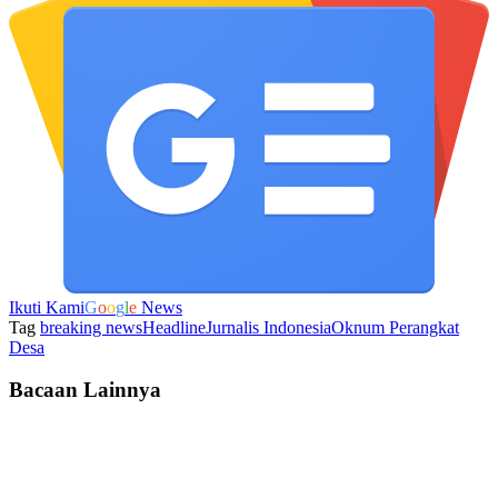
Ikuti Kami
G
o
o
g
l
e
News
Tag
breaking news
Headline
Jurnalis Indonesia
Oknum Perangkat
Desa
Bacaan Lainnya