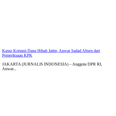
Kasus Korupsi Dana Hibah Jatim, Anwar Sadad Absen dari
Pemeriksaan KPK
JAKARTA (JURNALIS INDONESIA) – Anggota DPR RI,
Anwar...