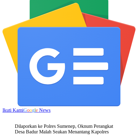
Ikuti Kami
G
o
o
g
l
e
News
Dilaporkan ke Polres Sumenep, Oknum Perangkat
Desa Badur Malah Seakan Menantang Kapolres