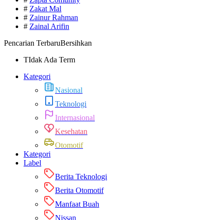
#
Zakat Mal
#
Zainur Rahman
#
Zainal Arifin
Pencarian Terbaru
Bersihkan
TIdak Ada Term
Kategori
Nasional
Teknologi
Internasional
Kesehatan
Otomotif
Kategori
Label
Berita Teknologi
Berita Otomotif
Manfaat Buah
Nissan