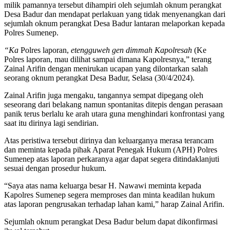
milik pamannya tersebut dihampiri oleh sejumlah oknum perangkat
Desa Badur dan mendapat perlakuan yang tidak menyenangkan dari
sejumlah oknum perangkat Desa Badur lantaran melaporkan kepada
Polres Sumenep.
“Ka
Polres laporan,
etengguweh gen dimmah Kapolresah
(Ke
Polres laporan, mau dilihat sampai dimana Kapolresnya,” terang
Zainal Arifin dengan menirukan ucapan yang dilontarkan salah
seorang oknum perangkat Desa Badur, Selasa (30/4/2024).
Zainal Arifin juga mengaku, tangannya sempat dipegang oleh
seseorang dari belakang namun spontanitas ditepis dengan perasaan
panik terus berlalu ke arah utara guna menghindari konfrontasi yang
saat itu dirinya lagi sendirian.
Atas peristiwa tersebut dirinya dan keluarganya merasa terancam
dan meminta kepada pihak Aparat Penegak Hukum (APH) Polres
Sumenep atas laporan perkaranya agar dapat segera ditindaklanjuti
sesuai dengan prosedur hukum.
“Saya atas nama keluarga besar H. Nawawi meminta kepada
Kapolres Sumenep segera memproses dan minta keadilan hukum
atas laporan pengrusakan terhadap lahan kami,” harap Zainal Arifin.
Sejumlah oknum perangkat Desa Badur belum dapat dikonfirmasi