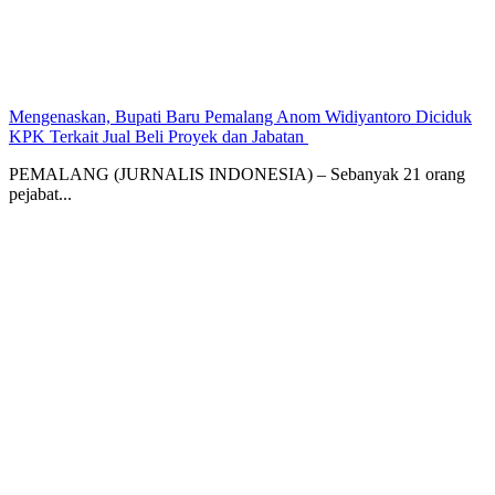
Mengenaskan, Bupati Baru Pemalang Anom Widiyantoro Diciduk
KPK Terkait Jual Beli Proyek dan Jabatan ‎
PEMALANG (JURNALIS INDONESIA) – Sebanyak 21 orang
pejabat...