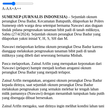
A-
A
A+
A++
SUMENEP (JURNALIS INDONESIA)
– Sejumlah oknum
perangkat Desa Badur, Kecamatan Batuputih, dilaporkan ke Polres
Sumenep oleh warga desa setempat bernama Nawawi atas dugaan
tindak pidana pengrusakan tanaman bibit padi di tanah miliknya,
Sabtu (27/4/2024). Sejumlah oknum perangkat Desa Badur yang
dilaporkan yakni inisial Y, H, S, SH dan M.
Nawawi melaporkan kelima oknum perangkat Desa Badur karena
dianggap melakukan pengrusakan tanaman bibit padi di tanah
miliknya yang dibeli dari seseorang bernama Misbah.
Pasca melaporkan, Zainal Arifin yang merupakan keponakan dari
Nawawi (pelapor) hampir menjadi korban arogansi oknum
perangkat Desa Badur yang menjadi terlapor.
Zainal Arifin mengatakan, arogansi oknum perangkat Desa Badur
kepada dirinya, saat sejumlah oknum perangkat Desa Badur
melakukan pengrusakan yang semakin melebar ke tengah lahan
milik pamannya (Nawawi) dengan menambah tumpukan bata putih
yang disengaja dibuat berserakan.
Zainal Arifin mengaku, saat dirinya ingin melihat kondisi lahan tani