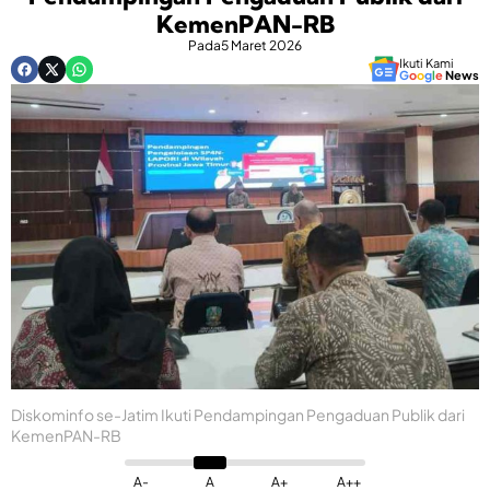
KemenPAN-RB
Pada
5 Maret 2026
Ikuti Kami
G
o
o
g
l
e
News
Diskominfo se-Jatim Ikuti Pendampingan Pengaduan Publik dari
KemenPAN-RB
A-
A
A+
A++