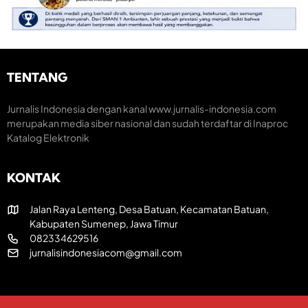
e
a
o
n
r
m
t
a
i
u
k
K
m
H
r
H
U
e
TENTANG
U
T
a
T
R
t
k
I
i
Jurnalis Indonesia dengan kanal www.jurnalis-indonesia.com
e
k
f
merupakan media siber nasional dan sudah terdaftar di Inaproc
-
e
Katalog Elektronik
8
-
1
8
R
1
KONTAK
I
Jalan Raya Lenteng, Desa Batuan, Kecamatan Batuan,
Kabupaten Sumenep, Jawa Timur
082334629516
jurnalisindonesiacom@gmail.com