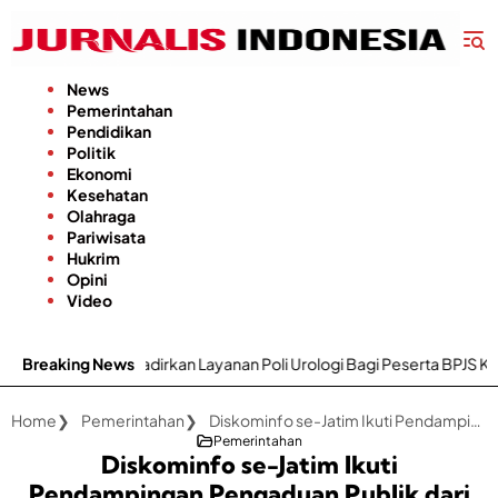
Langsung
ke
konten
News
Pemerintahan
Pendidikan
Politik
Ekonomi
Kesehatan
Olahraga
Pariwisata
Hukrim
Opini
Video
irkan Layanan Poli Urologi Bagi Peserta BPJS Kesehatan
Breaking News
Gapo
Home
Pemerintahan
Diskominfo se-Jatim Ikuti Pendampingan Pengaduan Publik dari KemenPAN-RB
Pemerintahan
Diskominfo se-Jatim Ikuti
Pendampingan Pengaduan Publik dari