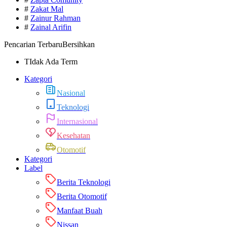
#
Zakat Mal
#
Zainur Rahman
#
Zainal Arifin
Pencarian Terbaru
Bersihkan
TIdak Ada Term
Kategori
Nasional
Teknologi
Internasional
Kesehatan
Otomotif
Kategori
Label
Berita Teknologi
Berita Otomotif
Manfaat Buah
Nissan