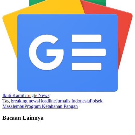
Ikuti Kami
G
o
o
g
l
e
News
Tag
breaking news
Headline
Jurnalis Indonesia
Polsek
Masalembu
Program Ketahanan Pangan
Bacaan Lainnya