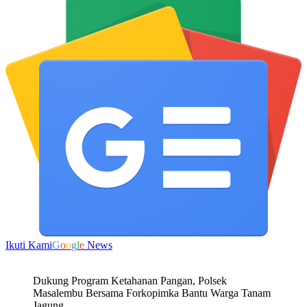
Ikuti Kami
G
o
o
g
l
e
News
Dukung Program Ketahanan Pangan, Polsek
Masalembu Bersama Forkopimka Bantu Warga Tanam
Jagung