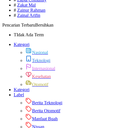
#
Zakat Mal
#
Zainur Rahman
#
Zainal Arifin
Pencarian Terbaru
Bersihkan
TIdak Ada Term
Kategori
Nasional
Teknologi
Internasional
Kesehatan
Otomotif
Kategori
Label
Berita Teknologi
Berita Otomotif
Manfaat Buah
Nissan