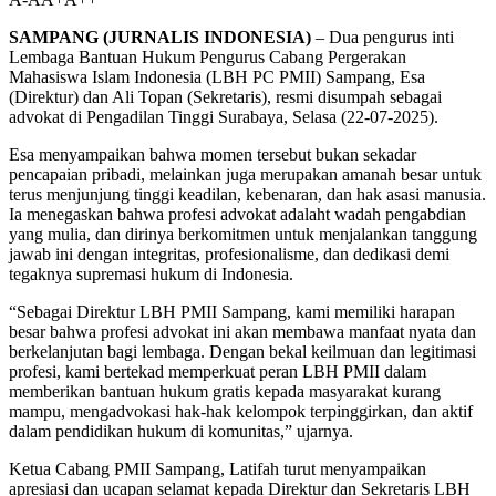
SAMPANG (JURNALIS INDONESIA)
– Dua pengurus inti
Lembaga Bantuan Hukum Pengurus Cabang Pergerakan
Mahasiswa Islam Indonesia (LBH PC PMII) Sampang, Esa
(Direktur) dan Ali Topan (Sekretaris), resmi disumpah sebagai
advokat di Pengadilan Tinggi Surabaya, Selasa (22-07-2025).
Esa menyampaikan bahwa momen tersebut bukan sekadar
pencapaian pribadi, melainkan juga merupakan amanah besar untuk
terus menjunjung tinggi keadilan, kebenaran, dan hak asasi manusia.
Ia menegaskan bahwa profesi advokat adalaht wadah pengabdian
yang mulia, dan dirinya berkomitmen untuk menjalankan tanggung
jawab ini dengan integritas, profesionalisme, dan dedikasi demi
tegaknya supremasi hukum di Indonesia.
“Sebagai Direktur LBH PMII Sampang, kami memiliki harapan
besar bahwa profesi advokat ini akan membawa manfaat nyata dan
berkelanjutan bagi lembaga. Dengan bekal keilmuan dan legitimasi
profesi, kami bertekad memperkuat peran LBH PMII dalam
memberikan bantuan hukum gratis kepada masyarakat kurang
mampu, mengadvokasi hak-hak kelompok terpinggirkan, dan aktif
dalam pendidikan hukum di komunitas,” ujarnya.
Ketua Cabang PMII Sampang, Latifah turut menyampaikan
apresiasi dan ucapan selamat kepada Direktur dan Sekretaris LBH