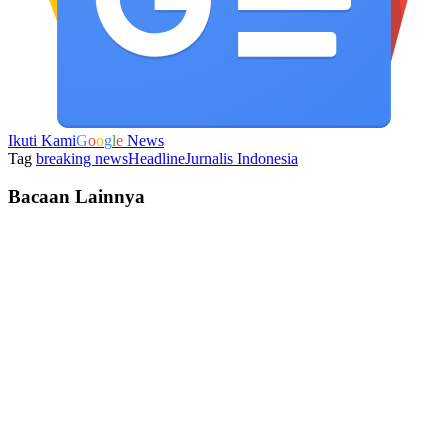
Ikuti Kami
G
o
o
g
l
e
News
Tag
breaking news
Headline
Jurnalis Indonesia
Bacaan Lainnya