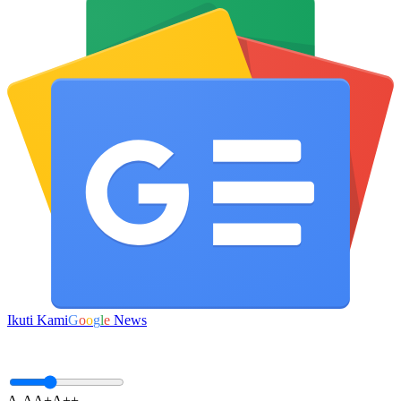
Ikuti Kami
G
o
o
g
l
e
News
A-
A
A+
A++