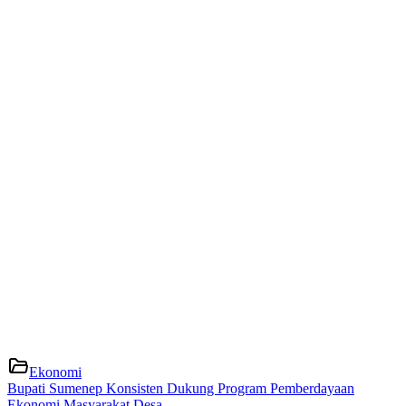
Ekonomi
Bupati Sumenep Konsisten Dukung Program Pemberdayaan
Ekonomi Masyarakat Desa