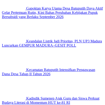
Gapoktan Karya Utama Desa Batuputih Daya Aktif
Gelar Pertemuan Rutin, Kini Bahas Perubahan Kebijakan Pupuk
Bersubsidi yang Berlaku September 2026
Keandalan Listrik Jadi Prioritas, PLN UP3 Madura
Luncurkan GEMPUR MADURA–GESIT POLL
Kecamatan Batuputih Intensifkan Pengawasan
Dana Desa Tahap II Tahun 2026
Kadisdik Sumenep Ajak Guru dan Siswa Perkuat
Budaya Literasi di Momentum HUT ke-81 RI