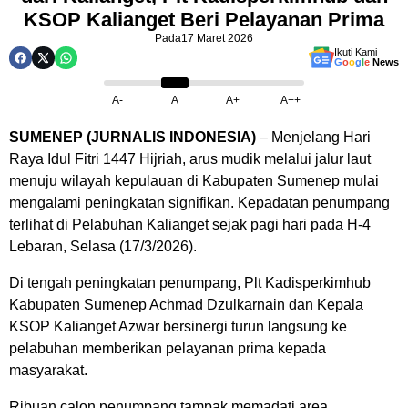
KSOP Kalianget Beri Pelayanan Prima
Pada
17 Maret 2026
Ikuti Kami
G
o
o
g
l
e
News
A-
A
A+
A++
SUMENEP (JURNALIS INDONESIA)
– Menjelang Hari
Raya Idul Fitri 1447 Hijriah, arus mudik melalui jalur laut
menuju wilayah kepulauan di Kabupaten Sumenep mulai
mengalami peningkatan signifikan. Kepadatan penumpang
terlihat di Pelabuhan Kalianget sejak pagi hari pada H-4
Lebaran, Selasa (17/3/2026).
Di tengah peningkatan penumpang, Plt Kadisperkimhub
Kabupaten Sumenep Achmad Dzulkarnain dan Kepala
KSOP Kalianget Azwar bersinergi turun langsung ke
pelabuhan memberikan pelayanan prima kepada
masyarakat.
Ribuan calon penumpang tampak memadati area