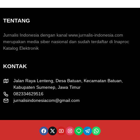
m
n
r
i
t
a
K
u
k
TENTANG
r
m
H
e
H
U
a
U
T
Jurnalis Indonesia dengan kanal www.jurnalis-indonesia.com
t
T
R
merupakan media siber nasional dan sudah terdaftar di Inaproc
i
k
I
Katalog Elektronik
f
e
k
-
e
8
-
KONTAK
1
8
R
1
I
Jalan Raya Lenteng, Desa Batuan, Kecamatan Batuan,
Kabupaten Sumenep, Jawa Timur
082334629516
jurnalisindonesiacom@gmail.com