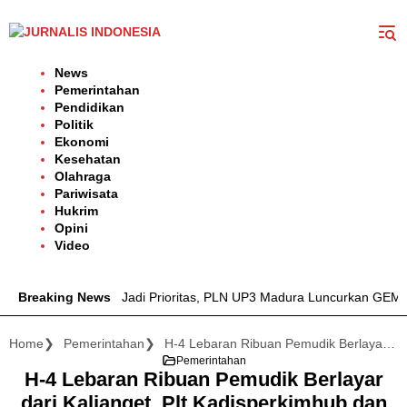
Langsung
ke
konten
News
Pemerintahan
Pendidikan
Politik
Ekonomi
Kesehatan
Olahraga
Pariwisata
Hukrim
Opini
Video
ndalan Listrik Jadi Prioritas, PLN UP3 Madura Luncurkan GEMPUR
Breaking News
Home
Pemerintahan
H-4 Lebaran Ribuan Pemudik Berlayar dari Kalianget, Plt Kadisperkimhub dan KSOP Kalianget Beri Pelayanan Prima
Pemerintahan
H-4 Lebaran Ribuan Pemudik Berlayar
dari Kalianget, Plt Kadisperkimhub dan