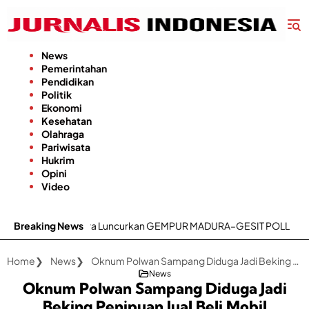
Langsung
ke
konten
News
Pemerintahan
Pendidikan
Politik
Ekonomi
Kesehatan
Olahraga
Pariwisata
Hukrim
Opini
Video
3 Madura Luncurkan GEMPUR MADURA–GESIT POLL
Breaking News
Kecamatan Bat
Home
News
Oknum Polwan Sampang Diduga Jadi Beking Penipuan Jual Beli Mobil
News
Oknum Polwan Sampang Diduga Jadi
Beking Penipuan Jual Beli Mobil