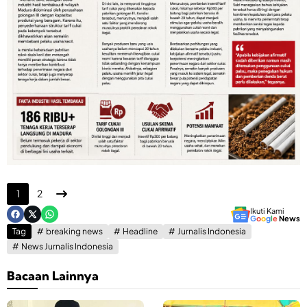
1
2
Ikuti Kami
G
o
o
g
l
e
News
Tag
breaking news
Headline
Jurnalis Indonesia
News Jurnalis Indonesia
Bacaan Lainnya