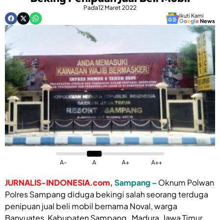
Pada
12 Maret 2022
Ikuti Kami
G
o
o
g
l
e
News
A-
A
A+
A++
JURNALIS-INDONESIA.com,
Sampang –
Oknum Polwan
Polres Sampang diduga bekingi salah seorang terduga
penipuan jual beli mobil bernama Noval, warga
Banyuates, Kabupaten Sampang , Madura, Jawa Timur,