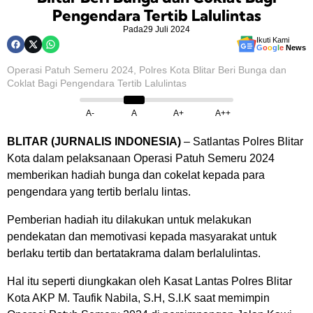
Pengendara Tertib Lalulintas
Pada
29 Juli 2024
Ikuti Kami
G
o
o
g
l
e
News
Operasi Patuh Semeru 2024, Polres Kota Blitar Beri Bunga dan
Coklat Bagi Pengendara Tertib Lalulintas
A-
A
A+
A++
BLITAR (JURNALIS INDONESIA)
– Satlantas Polres Blitar
Kota dalam pelaksanaan Operasi Patuh Semeru 2024
memberikan hadiah bunga dan cokelat kepada para
pengendara yang tertib berlalu lintas.
Pemberian hadiah itu dilakukan untuk melakukan
pendekatan dan memotivasi kepada masyarakat untuk
berlaku tertib dan bertatakrama dalam berlalulintas.
Hal itu seperti diungkakan oleh Kasat Lantas Polres Blitar
Kota AKP M. Taufik Nabila, S.H, S.I.K saat memimpin