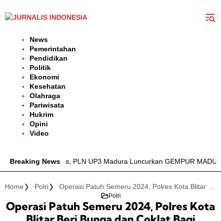
Langsung
ke
konten
News
Pemerintahan
Pendidikan
Politik
Ekonomi
Kesehatan
Olahraga
Pariwisata
Hukrim
Opini
Video
trik Jadi Prioritas, PLN UP3 Madura Luncurkan GEMPUR MADURA–G
Breaking News
Home
Polri
Operasi Patuh Semeru 2024, Polres Kota Blitar Beri Bunga dan Coklat Bagi Pengendara Tertib Lalulintas
Polri
Operasi Patuh Semeru 2024, Polres Kota
Blitar Beri Bunga dan Coklat Bagi