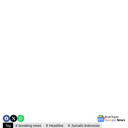
Ikuti Kami
G
o
o
g
l
e
News
Tag
breaking news
Headline
Jurnalis Indonesia