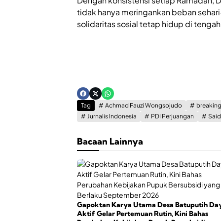
Dengan konsistensi setiap Ramadan, 
tidak hanya meringankan beban sehari
solidaritas sosial tetap hidup di tenga
Tag
Achmad Fauzi Wongsojudo
breakin
Jurnalis Indonesia
PDI Perjuangan
Said
Bacaan Lainnya
Gapoktan Karya Utama Desa Batuputih Da
Aktif Gelar Pertemuan Rutin, Kini Bahas