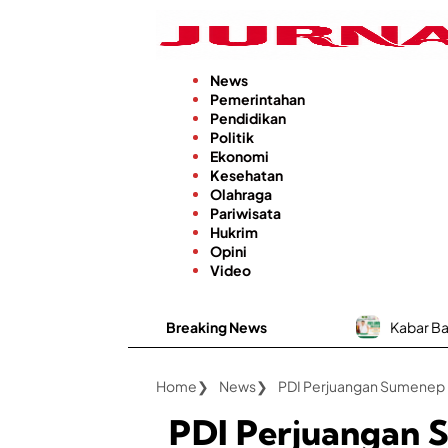
Langsung
ke
konten
News
Pemerintahan
Pendidikan
Politik
Ekonomi
Kesehatan
Olahraga
Pariwisata
Hukrim
Opini
Video
Breaking News
Kabar Baik, RSUD dr. H. Moh.
Home
News
PDI Perjuangan 