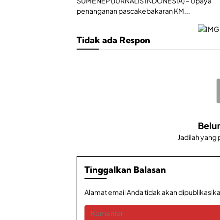
Sentosa II
SUMENEP (JURNALIS INDONESIA) – Upaya
penanganan pascakebakaran KM...
Tidak ada Respon
Belu
Jadilah yang
Tinggalkan Balasan
Alamat email Anda tidak akan dipublikasika