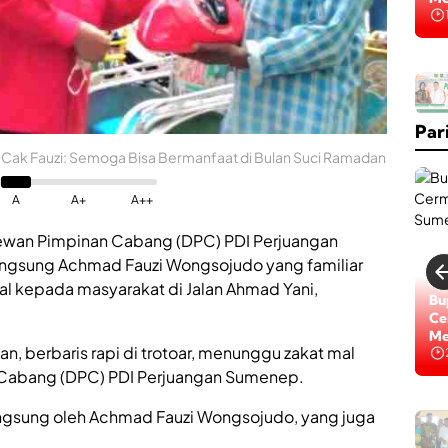
Na
K
a
b
Par
a
r
 Cak Fauzi: Semoga Bisa Bermanfaat di Bulan Suci Ramadan
B
a
i
A
A+
A++
k
,
wan Pimpinan Cabang (DPC) PDI Perjuangan
R
ngsung Achmad Fauzi Wongsojudo yang familiar
S
l kepada masyarakat di Jalan Ahmad Yani,
U
Lo
Bu
D
Di
Ce
d
Na
Me
r
n, berbaris rapi di trotoar, menunggu zakat mal
.
 Cabang (DPC) PDI Perjuangan Sumenep.
H
.
H
langsung oleh Achmad Fauzi Wongsojudo, yang juga
M
M
o