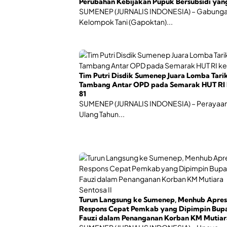
Perubahan Kebijakan Pupuk Bersubsidi yan
Berlaku September 2026
SUMENEP (JURNALIS INDONESIA) – Gabung
Kelompok Tani (Gapoktan)...
Tim Putri Disdik Sumenep Juara Lomba Tari
Tambang Antar OPD pada Semarak HUT RI 
81
SUMENEP (JURNALIS INDONESIA) – Perayaan
Ulang Tahun...
Turun Langsung ke Sumenep, Menhub Apres
Respons Cepat Pemkab yang Dipimpin Bupa
Fauzi dalam Penanganan Korban KM Mutiar