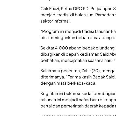
Cak Fauzi, Ketua DPC PDI Perjuangan
menjadi tradisi di bulan suci Ramada
sektor informal.
“Program ini menjadi tradisi tahunan 
bisa meringankan beban para abang be
Sekitar 4.000 abang becak diundang
dibagikan di depan kediaman Said Abd
perhatian, menciptakan suasana haru 
Salah satu penerima, Zahir (70), meng
diterimanya. “Terima kasih Bapak Said 
dengan mata berkaca-kaca.
Kegiatan ini bukan sekadar pembagian 
tahunan ini menjadi nafas baru di teng
partai dan pemerintah daerah kepada r