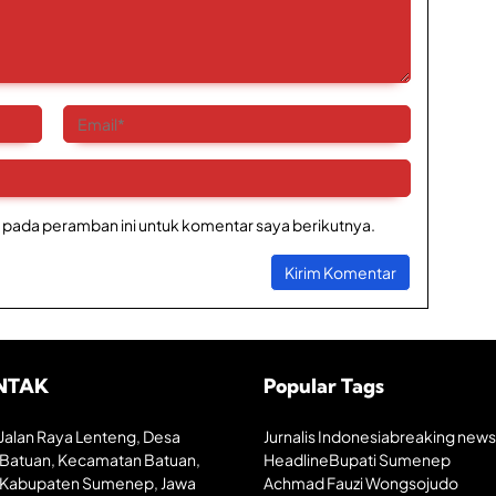
 pada peramban ini untuk komentar saya berikutnya.
NTAK
Popular Tags
Jalan Raya Lenteng, Desa
Jurnalis Indonesia
breaking news
Batuan, Kecamatan Batuan,
Headline
Bupati Sumenep
Kabupaten Sumenep, Jawa
Achmad Fauzi Wongsojudo