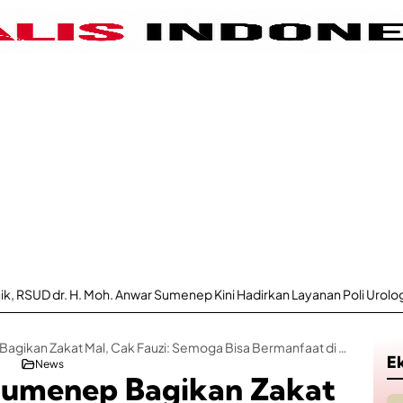
 Anwar Sumenep Kini Hadirkan Layanan Poli Urologi Bagi Peserta BPJS
PDI Perjuangan Sumenep Bagikan Zakat Mal, Cak Fauzi: Semoga Bisa Bermanfaat di Bulan Suci Ramadan
E
News
Sumenep Bagikan Zakat