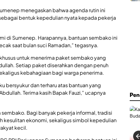
C
h
a
.
 Sumenep menegaskan bahwa agenda rutin ini
f
A
e
n sebagai bentuk kepedulian nyata kepada pekerja
n
&
w
B
a
i
r
kami di Sumenep. Harapannya, bantuan sembako ini
l
S
cak saat bulan suci Ramadan,” tegasnya.
l
u
i
m
a
 khusus untuk menerima paket sembako yang
e
r
n
ullah. Setiap paket diserahkan dengan penuh
d
e
sekaligus kebahagiaan bagi warga penerima.
R
p
e
K
s
aku bersyukur dan terharu atas bantuan yang
i
m
n
Abdullah. Terima kasih Bapak Fauzi,” ucapnya
Pen
i
i
D
H
i
a
sembako. Bagi banyak pekerja informal, tradisi
b
d
u
i
ah kesulitan ekonomi, sekaligus simbol kepedulian
k
r
akyat kecil.
a
k
d
a