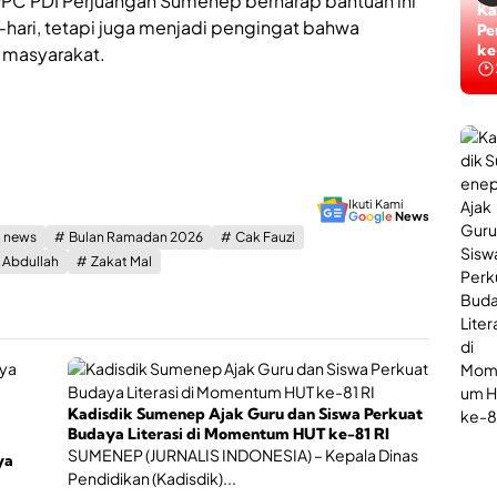
DPC PDI Perjuangan Sumenep berharap bantuan ini
i
n
Ti
S
-hari, tetapi juga menjadi pengingat bahwa
L
Ta
u
a
ke
h masyarakat.
m
y
e
a
n
n
e
a
p
n
,
P
J
o
a
Ikuti Kami
l
G
o
o
g
l
e
News
d
i
g news
Bulan Ramadan 2026
Cak Fauzi
i
U
W
 Abdullah
Zakat Mal
r
a
o
d
l
a
o
h
g
B
i
e
B
r
a
Kadisdik Sumenep Ajak Guru dan Siswa Perkuat
s
g
Budaya Literasi di Momentum HUT ke-81 RI
a
i
SUMENEP (JURNALIS INDONESIA) – Kepala Dinas
ya
n
P
Pendidikan (Kadisdik)...
t
e