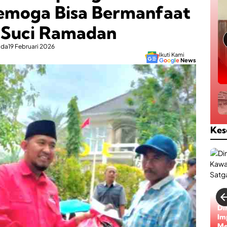
Semoga Bisa Bermanfaat
n Suci Ramadan
ada
19 Februari 2026
Ikuti Kami
G
o
o
g
l
e
News
Kes
Bi
Di
ke
Im
Be
Me