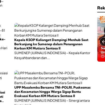
g
a
s
an
i
e
Rek
,
r
O
t
l
a
a
B
h
P
r
J
a
k
S
g
ke-
Kepala KSOP Kalianget Dampingi Menhub Saat
K
a
Ga
Berkunjung ke Sumenep dalam Penanganan
e
h
 Hari
Da
Korban KM Mutiara Sentosa II
s
i
Ba
e
SUMENEP (JURNALIS INDONESIA) – Kepala Kantor
n
Be
h
Kesyahbandaran dan...
g
a
g
t
a
a
P
n
e
r
t
UPP Masalembu Bersama TNI-POLRI, Puskesmas
u
dan Kecamatan hingga Warga Sigap Bantu
iasi
m
Evakuasi Korban KM Mutiara Sentosa II
ti
b
SUMENEP (JURNALIS INDONESIA) – Sinergi antara
a
u