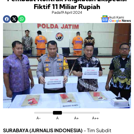
Fiktif 11 Miliar Rupiah
Pada
19 April 2024
Ikuti Kami
G
o
o
g
l
e
News
A-
A
A+
A++
SURABAYA (JURNALIS INDONESIA)
– Tim Subdit