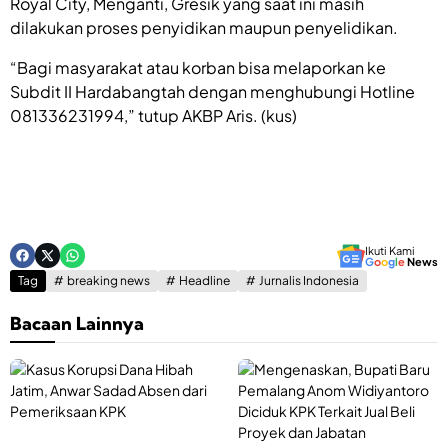
Royal City, Menganti, Gresik yang saat ini masih
dilakukan proses penyidikan maupun penyelidikan.
“Bagi masyarakat atau korban bisa melaporkan ke
Subdit II Hardabangtah dengan menghubungi Hotline
081336231994,” tutup AKBP Aris. (kus)
Ikuti Kami
G
o
o
g
l
e
News
Tag
breaking news
Headline
Jurnalis Indonesia
Bacaan Lainnya
K
a
e
s
n
u
g