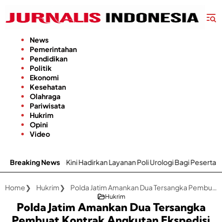
Langsung
ke
konten
News
Pemerintahan
Pendidikan
Politik
Ekonomi
Kesehatan
Olahraga
Pariwisata
Hukrim
Opini
Video
war Sumenep Kini Hadirkan Layanan Poli Urologi Bagi Peserta BPJS Ke
Breaking News
Home
Hukrim
Polda Jatim Amankan Dua Tersangka Pembuat Kontrak Angkutan Ekspedisi Fiktif 11 Miliar Rupiah
Hukrim
Polda Jatim Amankan Dua Tersangka
Pembuat Kontrak Angkutan Ekspedisi