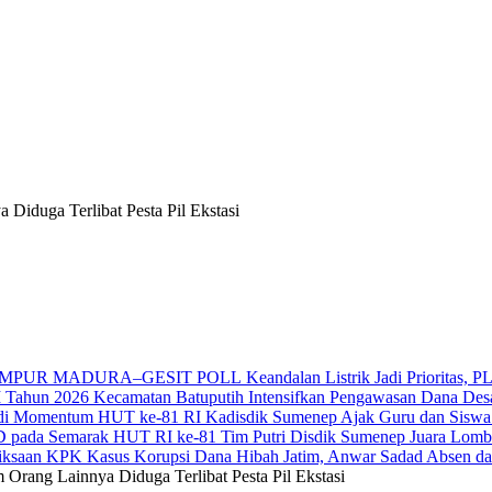
iduga Terlibat Pesta Pil Ekstasi
Keandalan Listrik Jadi Prior
Kecamatan Batuputih Intensifkan Pengawasan Dana Des
Kadisdik Sumenep Ajak Guru dan Siswa
Tim Putri Disdik Sumenep Juara Lom
Kasus Korupsi Dana Hibah Jatim, Anwar Sadad Absen d
ang Lainnya Diduga Terlibat Pesta Pil Ekstasi