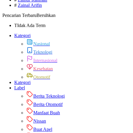
#
Zainal Arifin
Pencarian Terbaru
Bersihkan
TIdak Ada Term
Kategori
Nasional
Teknologi
Internasional
Kesehatan
Otomotif
Kategori
Label
Berita Teknologi
Berita Otomotif
Manfaat Buah
Nissan
Buat Apel