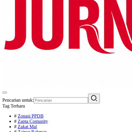
Pencarian untuk:
Tag Terbaru
#
Zonasi PPDB
#
Zapta Comunity
#
Zakat Mal
#
Zainur Rahman