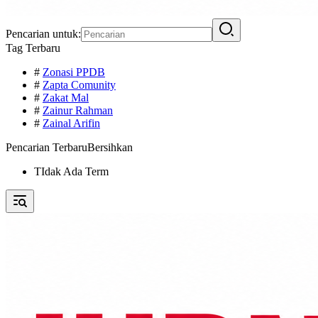
Pencarian untuk:
Tag Terbaru
#
Zonasi PPDB
#
Zapta Comunity
#
Zakat Mal
#
Zainur Rahman
#
Zainal Arifin
Pencarian Terbaru
Bersihkan
TIdak Ada Term