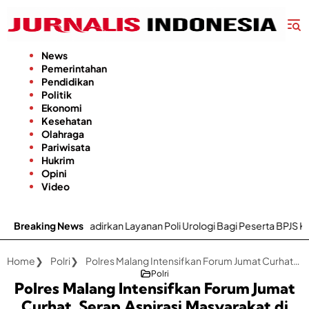
Langsung
ke
konten
News
Pemerintahan
Pendidikan
Politik
Ekonomi
Kesehatan
Olahraga
Pariwisata
Hukrim
Opini
Video
dirkan Layanan Poli Urologi Bagi Peserta BPJS Kesehatan
Breaking News
Gapo
Home
Polri
Polres Malang Intensifkan Forum Jumat Curhat, Serap Aspirasi Masyarakat di Desa Peniwen
Polri
Polres Malang Intensifkan Forum Jumat
Curhat, Serap Aspirasi Masyarakat di