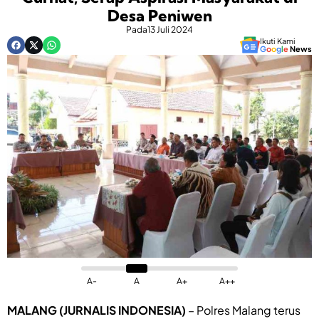
Desa Peniwen
Pada
13 Juli 2024
Ikuti Kami
G
o
o
g
l
e
News
A-
A
A+
A++
MALANG (JURNALIS INDONESIA)
– Polres Malang terus