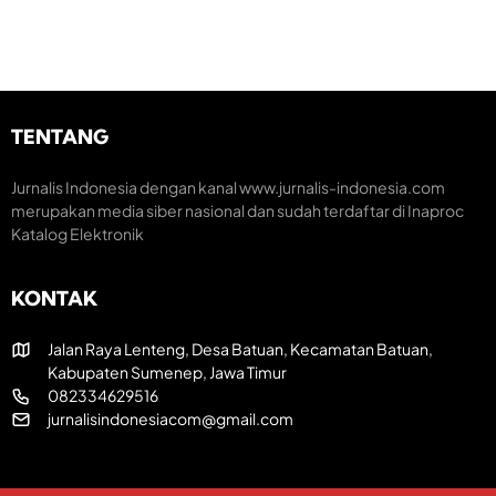
o
n
a
m
o
r
e
m
a
n
i
k
t
K
H
u
r
U
m
e
TENTANG
T
H
a
R
U
t
I
T
i
Jurnalis Indonesia dengan kanal www.jurnalis-indonesia.com
k
k
f
merupakan media siber nasional dan sudah terdaftar di Inaproc
e
e
Katalog Elektronik
-
-
8
8
1
1
KONTAK
R
I
Jalan Raya Lenteng, Desa Batuan, Kecamatan Batuan,
Kabupaten Sumenep, Jawa Timur
082334629516
jurnalisindonesiacom@gmail.com