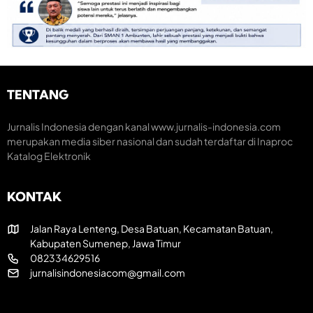
M
S
o
o
e
n
m
m
o
e
a
m
n
r
i
t
a
K
u
k
r
m
H
e
TENTANG
H
U
a
U
T
t
T
R
i
Jurnalis Indonesia dengan kanal www.jurnalis-indonesia.com
k
I
f
merupakan media siber nasional dan sudah terdaftar di Inaproc
e
k
Katalog Elektronik
-
e
8
-
1
8
KONTAK
R
1
I
Jalan Raya Lenteng, Desa Batuan, Kecamatan Batuan,
Kabupaten Sumenep, Jawa Timur
082334629516
jurnalisindonesiacom@gmail.com