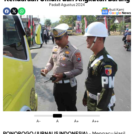
Pada
8 Agustus 2024
Ikuti Kami
G
o
o
g
l
e
News
A-
A
A+
A++
PONOROGO (JURNALIS INDONESIA)
– Mengacu Hasil