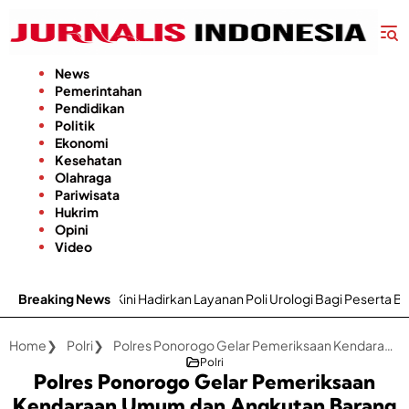
Langsung
ke
konten
News
Pemerintahan
Pendidikan
Politik
Ekonomi
Kesehatan
Olahraga
Pariwisata
Hukrim
Opini
Video
Kini Hadirkan Layanan Poli Urologi Bagi Peserta BPJS Kesehatan
Breaking News
Home
Polri
Polres Ponorogo Gelar Pemeriksaan Kendaraan Umum dan Angkutan Barang
Polri
Polres Ponorogo Gelar Pemeriksaan
Kendaraan Umum dan Angkutan Barang