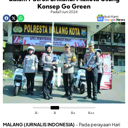
Konsep Go Green
Pada
11 Juni 2024
Ikuti Kami
G
o
o
g
l
e
News
A-
A
A+
A++
MALANG (JURNALIS INDONESIA)
– Pada perayaan Hari