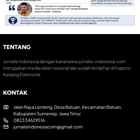
M
S
o
o
e
n
m
m
o
e
a
m
n
r
i
t
a
K
u
k
r
m
H
e
TENTANG
H
U
a
U
T
t
T
R
i
Jurnalis Indonesia dengan kanal www.jurnalis-indonesia.com
k
I
f
merupakan media siber nasional dan sudah terdaftar di Inaproc
e
k
Katalog Elektronik
-
e
8
-
1
8
KONTAK
R
1
I
Jalan Raya Lenteng, Desa Batuan, Kecamatan Batuan,
Kabupaten Sumenep, Jawa Timur
082334629516
jurnalisindonesiacom@gmail.com