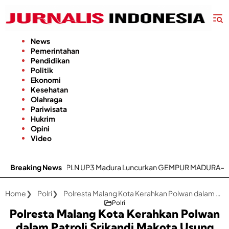
Langsung
ke
konten
News
Pemerintahan
Pendidikan
Politik
Ekonomi
Kesehatan
Olahraga
Pariwisata
Hukrim
Opini
Video
oritas, PLN UP3 Madura Luncurkan GEMPUR MADURA–GESIT POLL
Breaking News
Home
Polri
Polresta Malang Kota Kerahkan Polwan dalam Patroli Srikandi Makota Usung Konsep Go Green
Polri
Polresta Malang Kota Kerahkan Polwan
dalam Patroli Srikandi Makota Usung