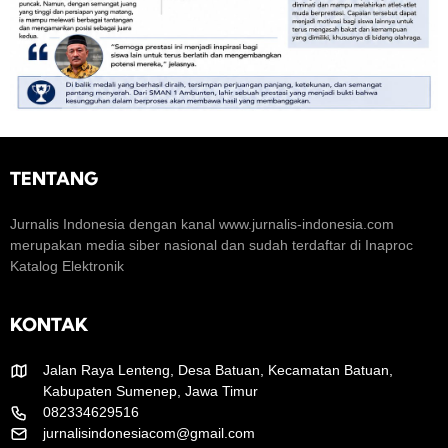
n
i
a
E
M
S
k
o
e
o
m
n
e
a
o
n
r
m
t
a
i
u
k
K
m
H
r
H
TENTANG
e
U
T
a
T
R
t
k
I
Jurnalis Indonesia dengan kanal www.jurnalis-indonesia.com
i
e
k
merupakan media siber nasional dan sudah terdaftar di Inaproc
f
-
e
Katalog Elektronik
8
-
1
8
R
1
KONTAK
I
Jalan Raya Lenteng, Desa Batuan, Kecamatan Batuan,
Kabupaten Sumenep, Jawa Timur
082334629516
jurnalisindonesiacom@gmail.com