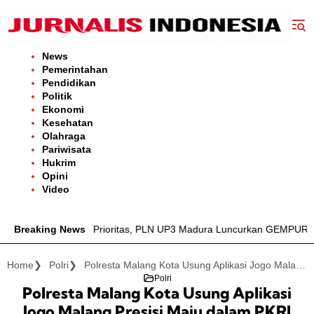
Langsung
ke
konten
News
Pemerintahan
Pendidikan
Politik
Ekonomi
Kesehatan
Olahraga
Pariwisata
Hukrim
Opini
Video
Listrik Jadi Prioritas, PLN UP3 Madura Luncurkan GEMPUR MADUR
Breaking News
Home
Polri
Polresta Malang Kota Usung Aplikasi Jogo Malang Presisi Maju dalam PKRI Kementerian PANRB
Polri
Polresta Malang Kota Usung Aplikasi
Jogo Malang Presisi Maju dalam PKRI