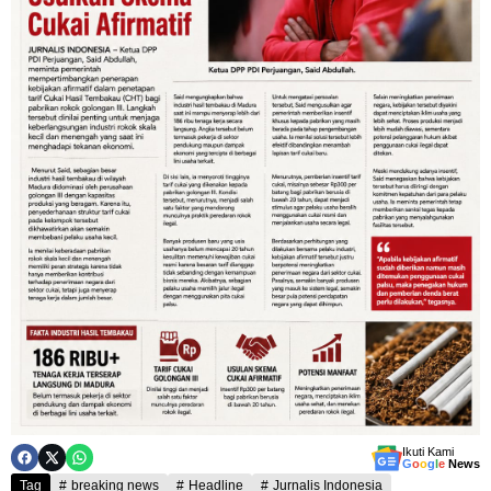
Ikuti Kami
G
o
o
g
l
e
News
Tag
breaking news
Headline
Jurnalis Indonesia