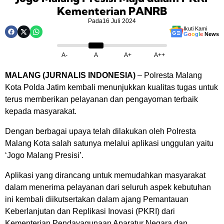
Kementerian PANRB
Pada
16 Juli 2024
Ikuti Kami
G
o
o
g
l
e
News
A-
A
A+
A++
MALANG (JURNALIS INDONESIA)
– Polresta Malang
Kota Polda Jatim kembali menunjukkan kualitas tugas untuk
terus memberikan pelayanan dan pengayoman terbaik
kepada masyarakat.
Dengan berbagai upaya telah dilakukan oleh Polresta
Malang Kota salah satunya melalui aplikasi unggulan yaitu
‘Jogo Malang Presisi’.
Aplikasi yang dirancang untuk memudahkan masyarakat
dalam menerima pelayanan dari seluruh aspek kebutuhan
ini kembali diikutsertakan dalam ajang Pemantauan
Keberlanjutan dan Replikasi Inovasi (PKRI) dari
Kementerian Pendayagunaan Aparatur Negara dan