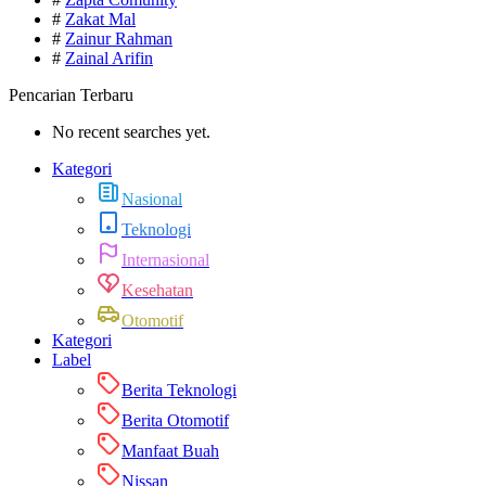
#
Zakat Mal
#
Zainur Rahman
#
Zainal Arifin
Pencarian Terbaru
No recent searches yet.
Kategori
Nasional
Teknologi
Internasional
Kesehatan
Otomotif
Kategori
Label
Berita Teknologi
Berita Otomotif
Manfaat Buah
Nissan