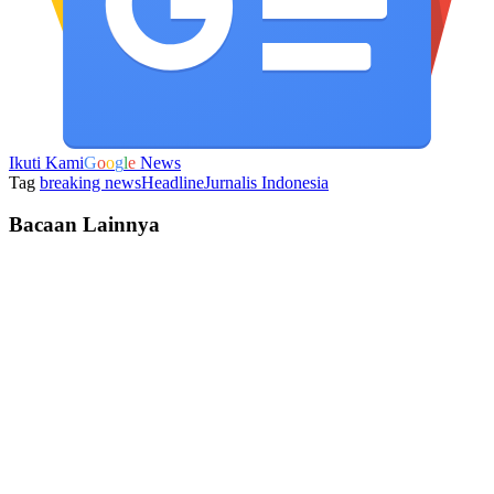
Ikuti Kami
G
o
o
g
l
e
News
Tag
breaking news
Headline
Jurnalis Indonesia
Bacaan Lainnya