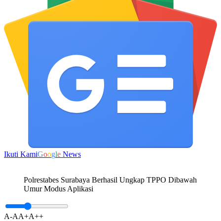
Ikuti Kami
G
o
o
g
l
e
News
Polrestabes Surabaya Berhasil Ungkap TPPO Dibawah
Umur Modus Aplikasi
A-
A
A+
A++