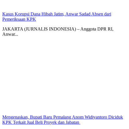
Kasus Korupsi Dana Hibah Jatim, Anwar Sadad Absen dari
Pemeriksaan KPK
JAKARTA (JURNALIS INDONESIA) – Anggota DPR RI,
Anwar...
Mengenaskan, Bupati Baru Pemalang Anom Widiyantoro Diciduk
KPK Terkait Jual Beli Proyek dan Jabatan ‎