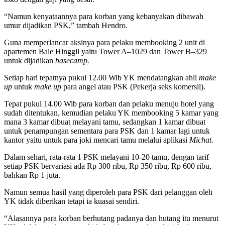
“Namun kenyataannya para korban yang kebanyakan dibawah
umur dijadikan PSK,” tambah Hendro.
Guna memperlancar aksinya para pelaku membooking 2 unit di
apartemen Bale Hinggil yaitu Tower A–1029 dan Tower B–329
untuk dijadikan
basecamp.
Setiap hari tepatnya pukul 12.00 Wib YK mendatangkan ahli
make
up
untuk
make up
para angel atau PSK (Pekerja seks komersil).
Tepat pukul 14.00 Wib para korban dan pelaku menuju hotel yang
sudah ditentukan, kemudian pelaku YK membooking 5 kamar yang
mana 3 kamar dibuat melayani tamu, sedangkan 1 kamar dibuat
untuk penampungan sementara para PSK dan 1 kamar lagi untuk
kantor yaitu untuk para joki mencari tamu melalui aplikasi
Michat.
Dalam sehari, rata-rata 1 PSK melayani 10-20 tamu, dengan tarif
setiap PSK bervariasi ada Rp 300 ribu, Rp 350 ribu, Rp 600 ribu,
bahkan Rp 1 juta.
Namun semua hasil yang diperoleh para PSK dari pelanggan oleh
YK tidak diberikan tetapi ia kuasai sendiri.
“Alasannya para korban berhutang padanya dan hutang itu menurut