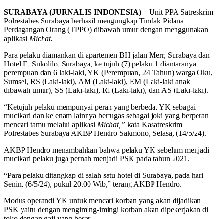
SURABAYA (JURNALIS INDONESIA)
– Unit PPA Satreskrim
Polrestabes Surabaya berhasil mengungkap Tindak Pidana
Perdagangan Orang (TPPO) dibawah umur dengan menggunakan
aplikasi
Michat.
Para pelaku diamankan di apartemen BH jalan Merr, Surabaya dan
Hotel E, Sukolilo, Surabaya, ke tujuh (7) pelaku 1 diantaranya
perempuan dan 6 laki-laki, YK (Perempuan, 24 Tahun) warga Oku,
Sumsel, RS (Laki-laki), AM (Laki-laki), EM (Laki-laki anak
dibawah umur), SS (Laki-laki), RI (Laki-laki), dan AS (Laki-laki).
“Ketujuh pelaku mempunyai peran yang berbeda, YK sebagai
mucikari dan ke enam lainnya bertugas sebagai joki yang berperan
mencari tamu melalui aplikasi
Michat,”
kata Kasatreskrim
Polrestabes Surabaya AKBP Hendro Sakmono, Selasa, (14/5/24).
AKBP Hendro menambahkan bahwa pelaku YK sebelum menjadi
mucikari pelaku juga pernah menjadi PSK pada tahun 2021.
“Para pelaku ditangkap di salah satu hotel di Surabaya, pada hari
Senin, (6/5/24), pukul 20.00 Wib,” terang AKBP Hendro.
Modus operandi YK untuk mencari korban yang akan dijadikan
PSK yaitu dengan mengiming-imingi korban akan dipekerjakan di
toko dengan gaji yang besar.