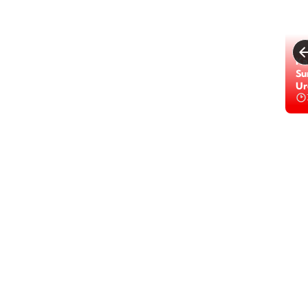
Ka
Su
Ur