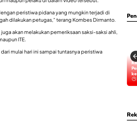
un maupun pelaku di dalam video tersebut.
engan peristiwa pidana yang mungkin terjadi di
Pen
gah dilakukan petugas,” terang Kombes Dirmanto.
juga akan melakukan pemeriksaan saksi-saksi ahli,
 maupun ITE.
dari mulai hari ini sampai tuntasnya peristiwa
Ka
Pe
ke
Rek