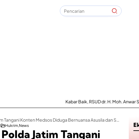
Pencarian
untuk:
#
Zonasi PPDB
#
Zapta Comunity
#
Zakat Mal
#
Zainur Rahman
#
Zainal Arifin
No Recent Searches Yet.
Kabar Baik, RSUD dr. H. Moh. Anwar Sumenep Kin
Respon Cepat Polda Jatim Tangani Konten Medsos Diduga Bernuansa Asusila dan Sara
E
Hukrim
News
Polda Jatim Tangani