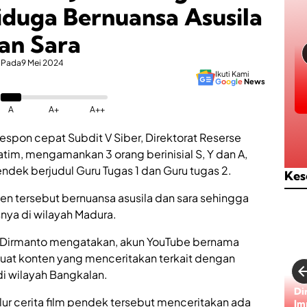
duga Bernuansa Asusila
an Sara
Pada
9 Mei 2024
Ikuti Kami
G
o
o
g
l
e
News
A
A+
A++
espon cepat Subdit V Siber, Direktorat Reserse
Jatim, mengamankan 3 orang berinisial S, Y dan A,
ndek berjudul Guru Tugas 1 dan Guru tugas 2.
Kes
n tersebut bernuansa asusila dan sara sehingga
nya di wilayah Madura.
 Dirmanto mengatakan, akun YouTube bernama
uat konten yang menceritakan terkait dengan
i wilayah Bangkalan.
Di
ur cerita film pendek tersebut menceritakan ada
Im