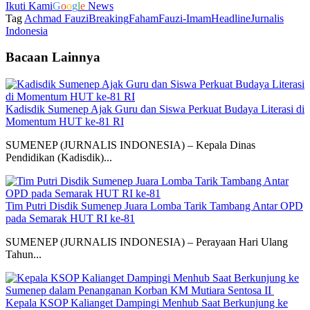
Ikuti Kami
G
o
o
g
l
e
News
Tag
Achmad Fauzi
Breaking
Faham
Fauzi-Imam
Headline
Jurnalis
Indonesia
Bacaan Lainnya
Kadisdik Sumenep Ajak Guru dan Siswa Perkuat Budaya Literasi di
Momentum HUT ke-81 RI
SUMENEP (JURNALIS INDONESIA) – Kepala Dinas
Pendidikan (Kadisdik)...
Tim Putri Disdik Sumenep Juara Lomba Tarik Tambang Antar OPD
pada Semarak HUT RI ke-81
SUMENEP (JURNALIS INDONESIA) – Perayaan Hari Ulang
Tahun...
Kepala KSOP Kalianget Dampingi Menhub Saat Berkunjung ke