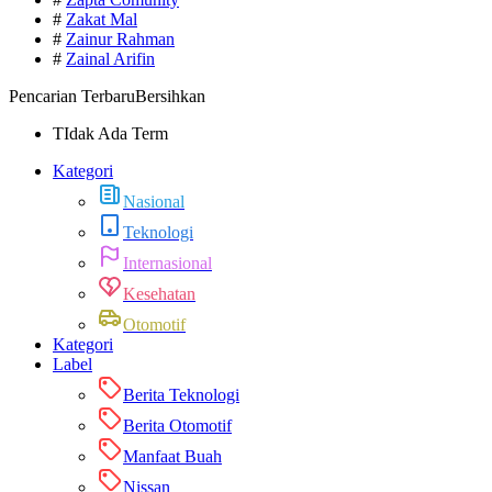
#
Zakat Mal
#
Zainur Rahman
#
Zainal Arifin
Pencarian Terbaru
Bersihkan
TIdak Ada Term
Kategori
Nasional
Teknologi
Internasional
Kesehatan
Otomotif
Kategori
Label
Berita Teknologi
Berita Otomotif
Manfaat Buah
Nissan