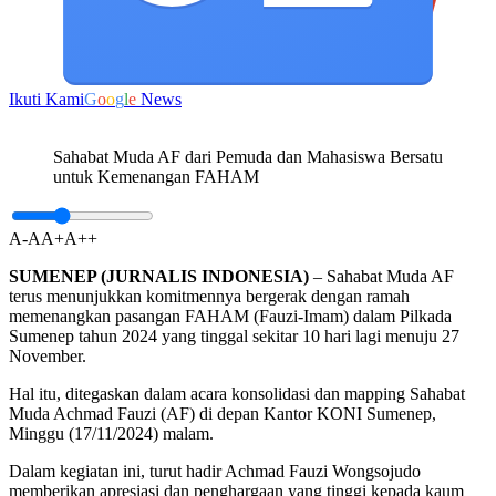
Ikuti Kami
G
o
o
g
l
e
News
Sahabat Muda AF dari Pemuda dan Mahasiswa Bersatu
untuk Kemenangan FAHAM
A-
A
A+
A++
SUMENEP (JURNALIS INDONESIA)
– Sahabat Muda AF
terus menunjukkan komitmennya bergerak dengan ramah
memenangkan pasangan FAHAM (Fauzi-Imam) dalam Pilkada
Sumenep tahun 2024 yang tinggal sekitar 10 hari lagi menuju 27
November.
Hal itu, ditegaskan dalam acara konsolidasi dan mapping Sahabat
Muda Achmad Fauzi (AF) di depan Kantor KONI Sumenep,
Minggu (17/11/2024) malam.
Dalam kegiatan ini, turut hadir Achmad Fauzi Wongsojudo
memberikan apresiasi dan penghargaan yang tinggi kepada kaum