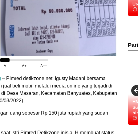
Ur
Par
A
A+
A++
g
– Pimred detikzone.net, Igusty Madani bersama
 jual beli mobil melalui media online yang terjadi di
a di Desa Masaran, Kecamatan Banyuates, Kabupaten
0/03/2022).
HM
Su
hi
gan uang sebesar Rp 150 juta rupiah yang sudah
saat Istri Pimred Detikzone inisial H membuat status