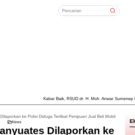
Pencarian
untuk:
#
Zonasi PPDB
#
Zapta Comunity
#
Zakat Mal
#
Zainur Rahman
#
Zainal Arifin
Bersihkan
TIdak Ada Term
Kabar Baik, RSUD dr. H. Moh. Anwar Sumenep Kini Hadirkan La
laporkan ke Polisi Diduga Terlibat Penipuan Jual Beli Mobil
E
News
anyuates Dilaporkan ke