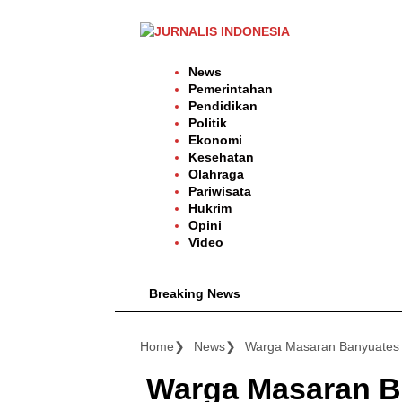
Langsung
ke
konten
News
Pemerintahan
Pendidikan
Politik
Ekonomi
Kesehatan
Olahraga
Pariwisata
Hukrim
Opini
Video
Breaking News
Home
News
Warga Masaran Banyuates Di
Warga Masaran B