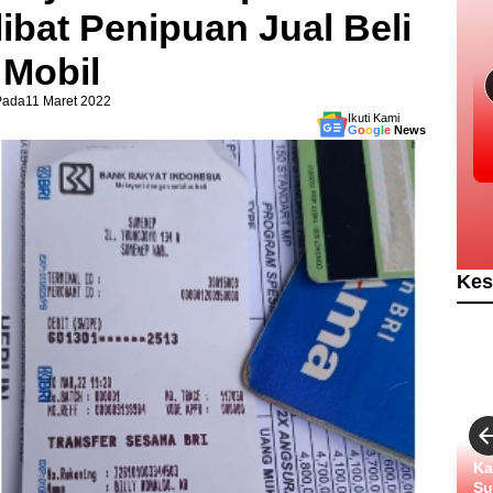
libat Penipuan Jual Beli
Mobil
Pada
11 Maret 2022
Ikuti Kami
G
o
o
g
l
e
News
Kes
Ka
Su