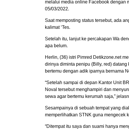
melalui media online Facebook dengan m
05/03/2022.
Saat memposting status tersebut, ada a
kalimat ‘Tes.
Setelah itu, lanjut ke percakapan Wa d
apa belum.
Herlin, (36) istri Pimred Detikzone.net
dirinya diminta penipu (Billy, red) data
bertemu dengan adik iparnya bernama No
“Setelah sampai di depan Kantor Unit BRI
Noval tersebut menghampiri dan menyuru
sewa agar bertemu kerumah saja,” jelasn
Sesampainya di sebuah tempat yang diak
memperlihatkan STNK guna mengecek kea
“Ditempat itu saya dan suami hanya men