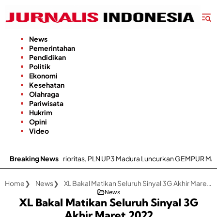
Langsung
ke
konten
News
Pemerintahan
Pendidikan
Politik
Ekonomi
Kesehatan
Olahraga
Pariwisata
Hukrim
Opini
Video
 Listrik Jadi Prioritas, PLN UP3 Madura Luncurkan GEMPUR MADURA
Breaking News
Home
News
XL Bakal Matikan Seluruh Sinyal 3G Akhir Maret 2022
News
XL Bakal Matikan Seluruh Sinyal 3G
Akhir Maret 2022