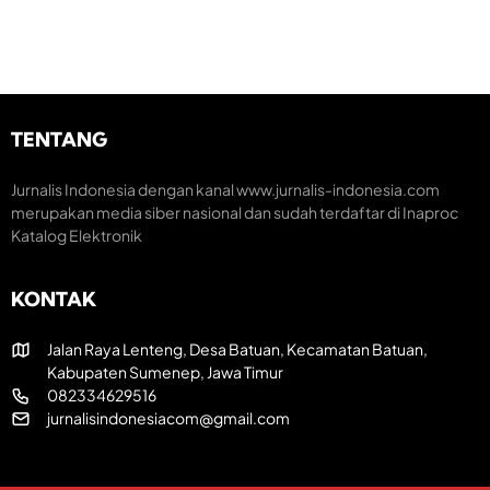
k
M
S
o
o
e
n
m
o
e
a
m
n
r
i
t
a
K
u
k
TENTANG
r
m
H
e
H
a
U
T
Jurnalis Indonesia dengan kanal www.jurnalis-indonesia.com
t
T
R
merupakan media siber nasional dan sudah terdaftar di Inaproc
i
k
I
Katalog Elektronik
f
e
k
-
e
8
-
KONTAK
1
8
R
1
I
Jalan Raya Lenteng, Desa Batuan, Kecamatan Batuan,
Kabupaten Sumenep, Jawa Timur
082334629516
jurnalisindonesiacom@gmail.com