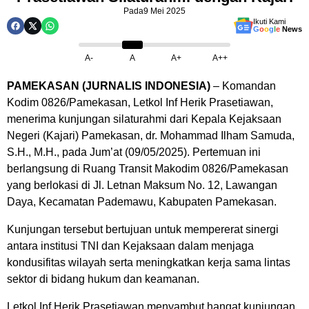
Pada
9 Mei 2025
Ikuti Kami
G
o
o
g
l
e
News
A-
A
A+
A++
PAMEKASAN (JURNALIS INDONESIA)
– Komandan
Kodim 0826/Pamekasan, Letkol Inf Herik Prasetiawan,
menerima kunjungan silaturahmi dari Kepala Kejaksaan
Negeri (Kajari) Pamekasan, dr. Mohammad Ilham Samuda,
S.H., M.H., pada Jum’at (09/05/2025). Pertemuan ini
berlangsung di Ruang Transit Makodim 0826/Pamekasan
yang berlokasi di Jl. Letnan Maksum No. 12, Lawangan
Daya, Kecamatan Pademawu, Kabupaten Pamekasan.
Kunjungan tersebut bertujuan untuk mempererat sinergi
antara institusi TNI dan Kejaksaan dalam menjaga
kondusifitas wilayah serta meningkatkan kerja sama lintas
sektor di bidang hukum dan keamanan.
Letkol Inf Herik Prasetiawan menyambut hangat kunjungan