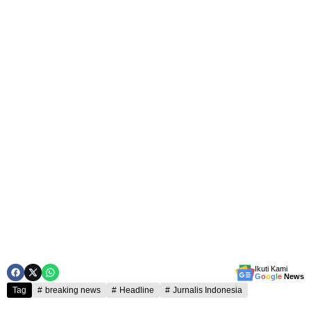
Ikuti Kami
G
o
o
g
l
e
News
Tag
breaking news
Headline
Jurnalis Indonesia