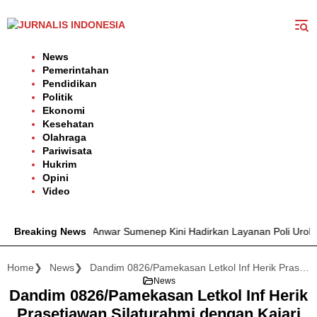
Langsung
ke
konten
News
Pemerintahan
Pendidikan
Politik
Ekonomi
Kesehatan
Olahraga
Pariwisata
Hukrim
Opini
Video
 dr. H. Moh. Anwar Sumenep Kini Hadirkan Layanan Poli Urologi Bag
Breaking News
Home
News
Dandim 0826/Pamekasan Letkol Inf Herik Prasetiawan Silaturahmi dengan Kajari
News
Dandim 0826/Pamekasan Letkol Inf Herik
Prasetiawan Silaturahmi dengan Kajari