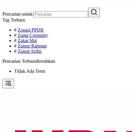
Pencarian untuk:
Tag Terbaru
#
Zonasi PPDB
#
Zapta Comunity
#
Zakat Mal
#
Zainur Rahman
#
Zainal Arifin
Pencarian Terbaru
Bersihkan
TIdak Ada Term