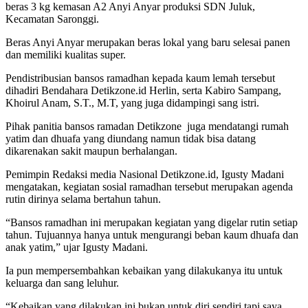
beras 3 kg kemasan A2 Anyi Anyar produksi SDN Juluk,
Kecamatan Saronggi.
Beras Anyi Anyar merupakan beras lokal yang baru selesai panen
dan memiliki kualitas super.
Pendistribusian bansos ramadhan kepada kaum lemah tersebut
dihadiri Bendahara Detikzone.id Herlin, serta Kabiro Sampang,
Khoirul Anam, S.T., M.T, yang juga didampingi sang istri.
Pihak panitia bansos ramadan Detikzone juga mendatangi rumah
yatim dan dhuafa yang diundang namun tidak bisa datang
dikarenakan sakit maupun berhalangan.
Pemimpin Redaksi media Nasional Detikzone.id, Igusty Madani
mengatakan, kegiatan sosial ramadhan tersebut merupakan agenda
rutin dirinya selama bertahun tahun.
“Bansos ramadhan ini merupakan kegiatan yang digelar rutin setiap
tahun. Tujuannya hanya untuk mengurangi beban kaum dhuafa dan
anak yatim,” ujar Igusty Madani.
Ia pun mempersembahkan kebaikan yang dilakukanya itu untuk
keluarga dan sang leluhur.
“Kebaikan yang dilakukan ini bukan untuk diri sendiri tapi saya