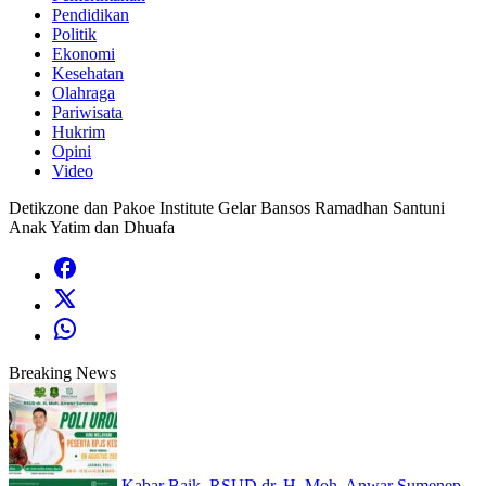
Pendidikan
Politik
Ekonomi
Kesehatan
Olahraga
Pariwisata
Hukrim
Opini
Video
Detikzone dan Pakoe Institute Gelar Bansos Ramadhan Santuni
Anak Yatim dan Dhuafa
Breaking News
Kabar Baik, RSUD dr. H. Moh. Anwar Sumenep