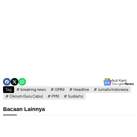
Ikuti Kami
G
o
o
g
l
e
News
Tag
breaking news
GMNI
Headline
Jurnalis Indonesia
Oknum Guru Cabul
PMII
Sudiarto
Bacaan Lainnya