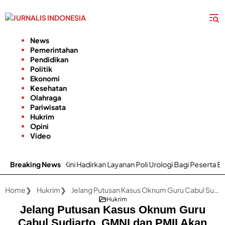
Langsung
ke
konten
News
Pemerintahan
Pendidikan
Politik
Ekonomi
Kesehatan
Olahraga
Pariwisata
Hukrim
Opini
Video
ar Sumenep Kini Hadirkan Layanan Poli Urologi Bagi Peserta BPJS Kes
Breaking News
Home
Hukrim
Jelang Putusan Kasus Oknum Guru Cabul Sudiarto, GMNI dan PMII Akan Kepung PN Sumenep
Hukrim
Jelang Putusan Kasus Oknum Guru
Cabul Sudiarto, GMNI dan PMII Akan