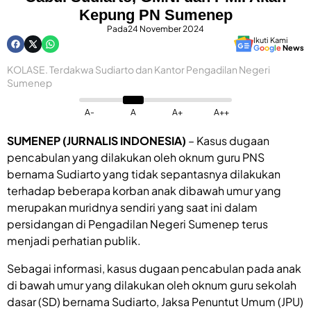
Kepung PN Sumenep
Pada
24 November 2024
Ikuti Kami
G
o
o
g
l
e
News
KOLASE. Terdakwa Sudiarto dan Kantor Pengadilan Negeri
Sumenep
A-
A
A+
A++
SUMENEP (JURNALIS INDONESIA)
– Kasus dugaan
pencabulan yang dilakukan oleh oknum guru PNS
bernama Sudiarto yang tidak sepantasnya dilakukan
terhadap beberapa korban anak dibawah umur yang
merupakan muridnya sendiri yang saat ini dalam
persidangan di Pengadilan Negeri Sumenep terus
menjadi perhatian publik.
Sebagai informasi, kasus dugaan pencabulan pada anak
di bawah umur yang dilakukan oleh oknum guru sekolah
dasar (SD) bernama Sudiarto, Jaksa Penuntut Umum (JPU)