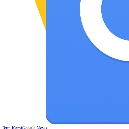
Ikuti Kami
G
o
o
g
l
e
News