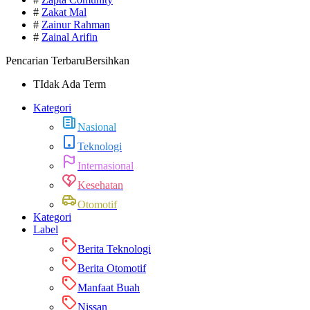
#
Zakat Mal
#
Zainur Rahman
#
Zainal Arifin
Pencarian Terbaru
Bersihkan
TIdak Ada Term
Kategori
Nasional
Teknologi
Internasional
Kesehatan
Otomotif
Kategori
Label
Berita Teknologi
Berita Otomotif
Manfaat Buah
Nissan