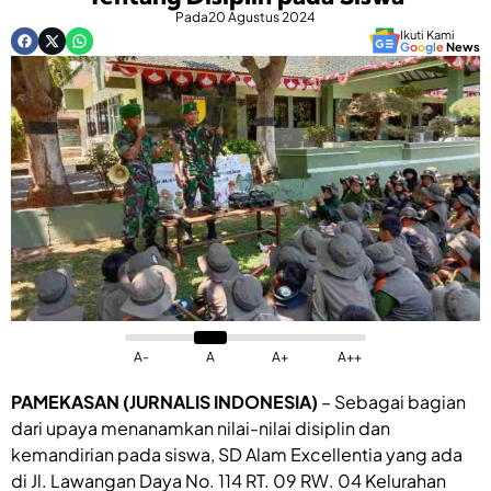
Pada
20 Agustus 2024
Ikuti Kami
G
o
o
g
l
e
News
A-
A
A+
A++
PAMEKASAN (JURNALIS INDONESIA)
– Sebagai bagian
dari upaya menanamkan nilai-nilai disiplin dan
kemandirian pada siswa, SD Alam Excellentia yang ada
di Jl. Lawangan Daya No. 114 RT. 09 RW. 04 Kelurahan