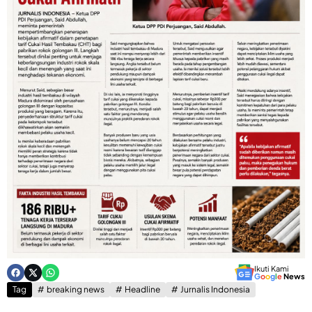
Ikuti Kami
G
o
o
g
l
e
News
Tag
breaking news
Headline
Jurnalis Indonesia