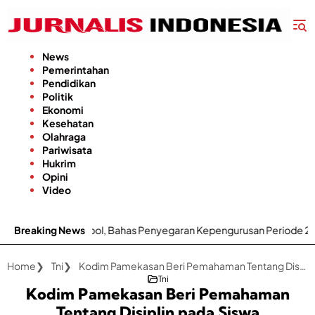
Langsung
ke
konten
News
Pemerintahan
Pendidikan
Politik
Ekonomi
Kesehatan
Olahraga
Pariwisata
Hukrim
Opini
Video
l, Bahas Penyegaran Kepengurusan Periode 2026–2029
Breaking News
Dem
Home
Tni
Kodim Pamekasan Beri Pemahaman Tentang Disiplin pada Siswa
Tni
Kodim Pamekasan Beri Pemahaman
Tentang Disiplin pada Siswa