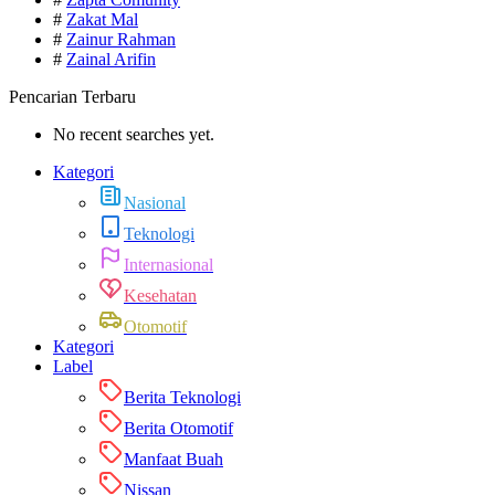
#
Zakat Mal
#
Zainur Rahman
#
Zainal Arifin
Pencarian Terbaru
No recent searches yet.
Kategori
Nasional
Teknologi
Internasional
Kesehatan
Otomotif
Kategori
Label
Berita Teknologi
Berita Otomotif
Manfaat Buah
Nissan