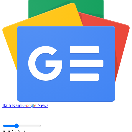
Ikuti Kami
G
o
o
g
l
e
News
A-
A
A+
A++