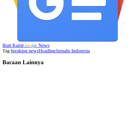
Ikuti Kami
G
o
o
g
l
e
News
Tag
breaking news
Headline
Jurnalis Indonesia
Bacaan Lainnya