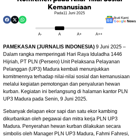
Kemanusiaan
Pada
11 Juni 2025
Ikuti Kami
G
o
o
g
l
e
News
A-
A
A+
A++
PAMEKASAN (JURNALIS INDONESIA)
9 Juni 2025 –
Dalam rangka memperingati Hari Raya Iduladha 1446
Hijriah, PT PLN (Persero) Unit Pelaksana Pelayanan
Pelanggan (UP3) Madura kembali menunjukkan
komitmennya terhadap nilai-nilai sosial dan kemanusiaan
melalui kegiatan pemotongan dan penyaluran hewan
kurban. Kegiatan ini berlangsung di halaman kantor PLN
UP3 Madura pada Senin, 9 Juni 2025.
Sebanyak delapan ekor sapi dan satu ekor kambing
dikurbankan oleh pegawai dan mitra kerja PLN UP3
Madura. Penyerahan hewan kurban dilakukan secara
simbolis oleh Manager PLN UP3 Madura, Fahmi Fahresi,