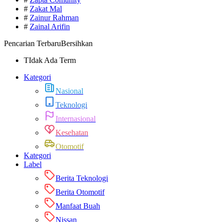
#
Zakat Mal
#
Zainur Rahman
#
Zainal Arifin
Pencarian Terbaru
Bersihkan
TIdak Ada Term
Kategori
Nasional
Teknologi
Internasional
Kesehatan
Otomotif
Kategori
Label
Berita Teknologi
Berita Otomotif
Manfaat Buah
Nissan