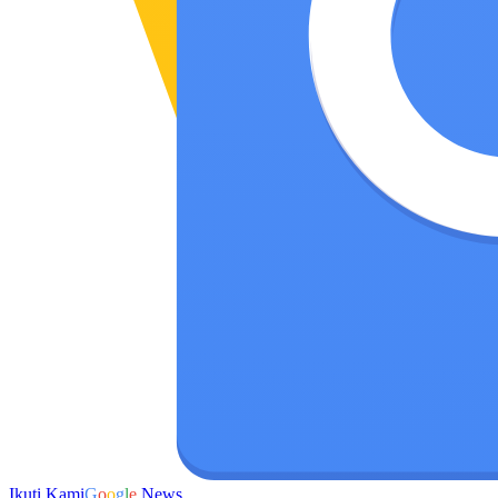
Ikuti Kami
G
o
o
g
l
e
News