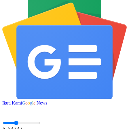
Ikuti Kami
G
o
o
g
l
e
News
A-
A
A+
A++