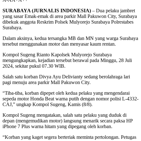
SURABAYA (JURNALIS INDONESIA)
– Dua pelaku jambret
yang sasar Emak-emak di area parkir Mall Pakuwon City, Surabaya
dibekuk anggota Reskrim Polsek Mulyorejo Surabaya Polrestabes
Surabaya.
Dalam aksinya, kedua tersangka MB dan MN yang warga Surabaya
tersebut menggunakan motor dan menyasar kaum rentan.
Kompol Sugeng Rianto Kapolsek Mulyorejo Surabaya
mengungkapkan, kejadian tersebut berawal pada Minggu, 28 Juli
2024, sekitar pukul 07.30 WIB.
Salah satu korban Divya Ayu Delivianty sedang berolahraga lari
pagi menuju area parkir Mall Pakuwon City.
“Tiba-tiba, korban dipepet oleh kedua pelaku yang mengendarai
sepeda motor Honda Beat warna putih dengan nomor polisi L-4332-
CAJ,” ungkap Kompol Sugeng, Kamis (8/8).
Kompol Sugeng mengatakan, salah satu pelaku yang duduk di
depan (mengemudikan motor) langsung menarik secara paksa HP
iPhone 7 Plus warna hitam yang dipegang oleh korban.
“Korban yang kaget segera berteriak meminta pertolongan. Petugas