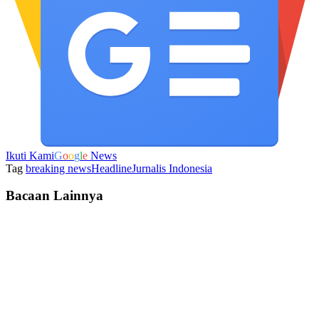
Ikuti Kami
G
o
o
g
l
e
News
Tag
breaking news
Headline
Jurnalis Indonesia
Bacaan Lainnya