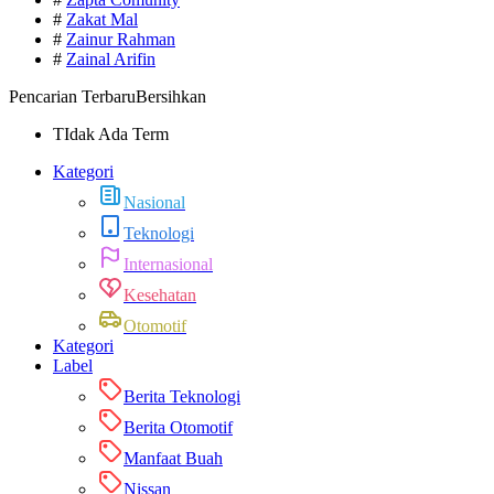
#
Zakat Mal
#
Zainur Rahman
#
Zainal Arifin
Pencarian Terbaru
Bersihkan
TIdak Ada Term
Kategori
Nasional
Teknologi
Internasional
Kesehatan
Otomotif
Kategori
Label
Berita Teknologi
Berita Otomotif
Manfaat Buah
Nissan