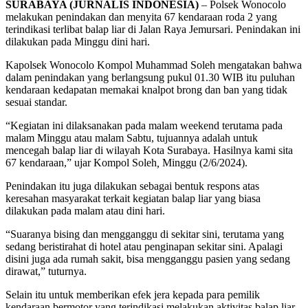
SURABAYA (JURNALIS INDONESIA)
– Polsek Wonocolo
melakukan penindakan dan menyita 67 kendaraan roda 2 yang
terindikasi terlibat balap liar di Jalan Raya Jemursari. Penindakan ini
dilakukan pada Minggu dini hari.
Kapolsek Wonocolo Kompol Muhammad Soleh mengatakan bahwa
dalam penindakan yang berlangsung pukul 01.30 WIB itu puluhan
kendaraan kedapatan memakai knalpot brong dan ban yang tidak
sesuai standar.
“Kegiatan ini dilaksanakan pada malam weekend terutama pada
malam Minggu atau malam Sabtu, tujuannya adalah untuk
mencegah balap liar di wilayah Kota Surabaya. Hasilnya kami sita
67 kendaraan,” ujar Kompol Soleh
,
Minggu (2/6/2024).
Penindakan itu juga dilakukan sebagai bentuk respons atas
keresahan masyarakat terkait kegiatan balap liar yang biasa
dilakukan pada malam atau dini hari.
“Suaranya bising dan mengganggu di sekitar sini, terutama yang
sedang beristirahat di hotel atau penginapan sekitar sini. Apalagi
disini juga ada rumah sakit, bisa mengganggu pasien yang sedang
dirawat,” tuturnya.
Selain itu untuk memberikan efek jera kepada para pemilik
kendaraan bermotor yang terindikasi melakukan aktivitas balap liar