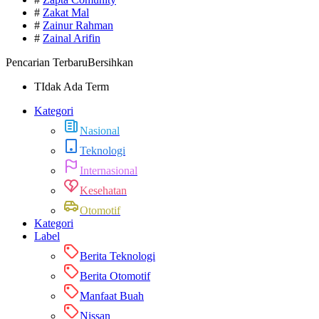
#
Zakat Mal
#
Zainur Rahman
#
Zainal Arifin
Pencarian Terbaru
Bersihkan
TIdak Ada Term
Kategori
Nasional
Teknologi
Internasional
Kesehatan
Otomotif
Kategori
Label
Berita Teknologi
Berita Otomotif
Manfaat Buah
Nissan