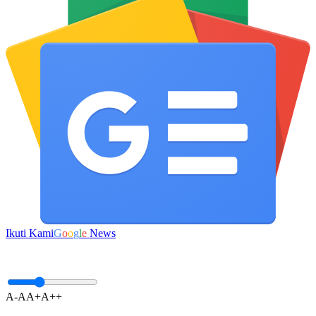
Ikuti Kami
G
o
o
g
l
e
News
A-
A
A+
A++