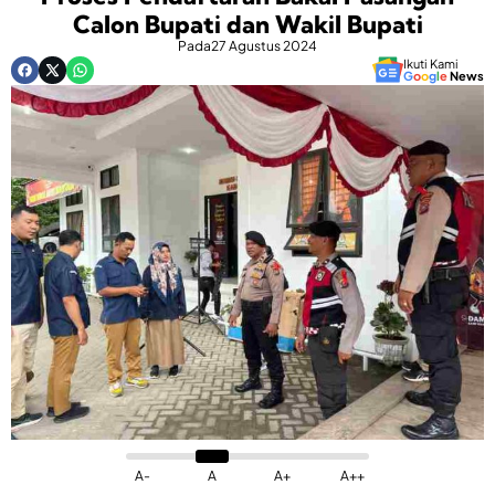
Calon Bupati dan Wakil Bupati
Pada
27 Agustus 2024
Ikuti Kami
G
o
o
g
l
e
News
A-
A
A+
A++