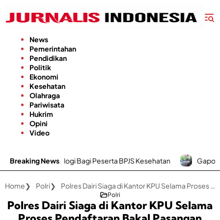
Langsung
ke
konten
News
Pemerintahan
Pendidikan
Politik
Ekonomi
Kesehatan
Olahraga
Pariwisata
Hukrim
Opini
Video
ologi Bagi Peserta BPJS Kesehatan
Breaking News
Gapoktan Karya Utama Desa
Home
Polri
Polres Dairi Siaga di Kantor KPU Selama Proses Pendaftaran Bakal Pasangan Calon Bupati dan Wakil Bupati
Polri
Polres Dairi Siaga di Kantor KPU Selama
Proses Pendaftaran Bakal Pasangan