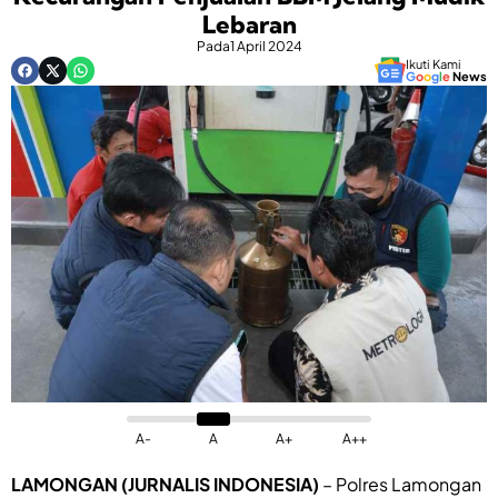
Lebaran
Pada
1 April 2024
Ikuti Kami
G
o
o
g
l
e
News
A-
A
A+
A++
LAMONGAN (JURNALIS INDONESIA)
– Polres Lamongan