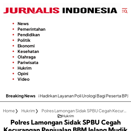
Langsung
ke
konten
News
Pemerintahan
Pendidikan
Politik
Ekonomi
Kesehatan
Olahraga
Pariwisata
Hukrim
Opini
Video
 Hadirkan Layanan Poli Urologi Bagi Peserta BPJS Kesehatan
Breaking News
G
Home
Hukrim
Polres Lamongan Sidak SPBU Cegah Kecurangan Penjualan BBM Jelang Mudik Lebaran
Hukrim
Polres Lamongan Sidak SPBU Cegah
Kecurangan Penjualan BBM Jelang Mudik