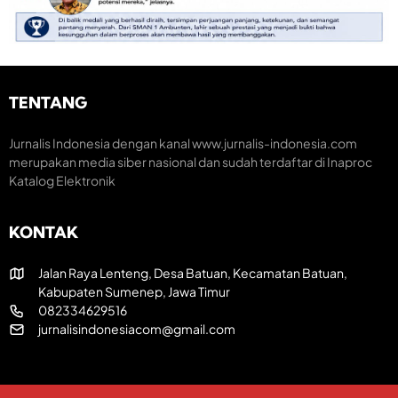
e
a
o
n
r
m
t
a
i
u
k
K
m
H
r
H
U
e
TENTANG
U
T
a
T
R
t
k
I
i
Jurnalis Indonesia dengan kanal www.jurnalis-indonesia.com
e
k
f
merupakan media siber nasional dan sudah terdaftar di Inaproc
-
e
Katalog Elektronik
8
-
1
8
R
1
KONTAK
I
Jalan Raya Lenteng, Desa Batuan, Kecamatan Batuan,
Kabupaten Sumenep, Jawa Timur
082334629516
jurnalisindonesiacom@gmail.com