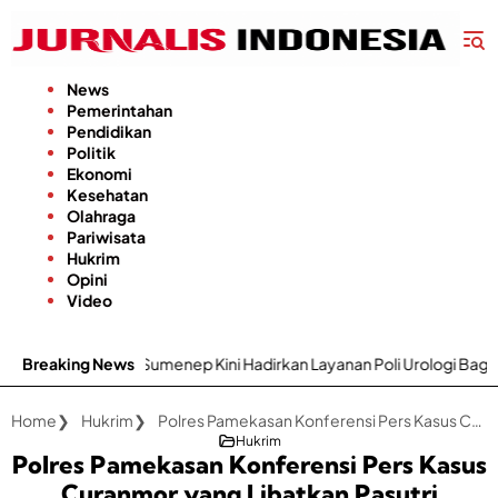
Langsung
ke
konten
News
Pemerintahan
Pendidikan
Politik
Ekonomi
Kesehatan
Olahraga
Pariwisata
Hukrim
Opini
Video
 Sumenep Kini Hadirkan Layanan Poli Urologi Bagi Peserta BPJS Keseh
Breaking News
Home
Hukrim
Polres Pamekasan Konferensi Pers Kasus Curanmor yang Libatkan Pasutri
Hukrim
Polres Pamekasan Konferensi Pers Kasus
Curanmor yang Libatkan Pasutri