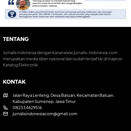
o
e
n
m
m
o
e
a
m
n
r
i
t
a
K
u
k
r
m
H
e
TENTANG
H
U
a
U
T
t
T
R
i
Jurnalis Indonesia dengan kanal www.jurnalis-indonesia.com
k
I
f
merupakan media siber nasional dan sudah terdaftar di Inaproc
e
k
Katalog Elektronik
-
e
8
-
1
8
KONTAK
R
1
I
Jalan Raya Lenteng, Desa Batuan, Kecamatan Batuan,
Kabupaten Sumenep, Jawa Timur
082334629516
jurnalisindonesiacom@gmail.com