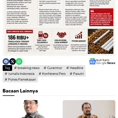
Ikuti Kami
G
o
o
g
l
e
News
Tag
breaking news
Curanmor
Headline
Jurnalis Indonesia
Konferensi Pers
Pasutri
Polres Pamekasan
Bacaan Lainnya
K