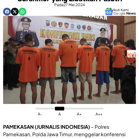
Pada
27 Mei 2024
Ikuti Kami
G
o
o
g
l
e
News
A-
A
A+
A++
PAMEKASAN (JURNALIS INDONESIA)
– Polres
Pamekasan, Polda Jawa Timur, menggelar konferensi