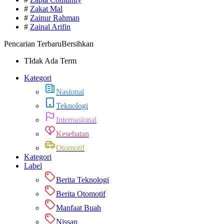
#
Zakat Mal
#
Zainur Rahman
#
Zainal Arifin
Pencarian Terbaru
Bersihkan
TIdak Ada Term
Kategori
Nasional
Teknologi
Internasional
Kesehatan
Otomotif
Kategori
Label
Berita Teknologi
Berita Otomotif
Manfaat Buah
Nissan