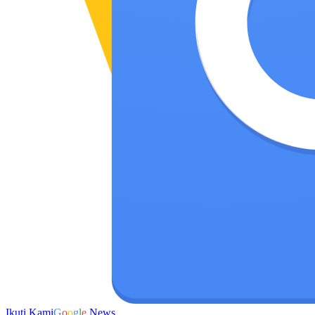
Ikuti Kami
G
o
o
g
l
e
News