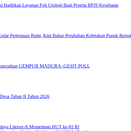
 Hadirkan Layanan Poli Urologi Bagi Peserta BPJS Kesehatan
elar Pertemuan Rutin, Kini Bahas Perubahan Kebijakan Pupuk Bersu
adura Luncurkan GEMPUR MADURA–GESIT POLL
 Desa Tahap II Tahun 2026
daya Literasi di Momentum HUT ke-81 RI