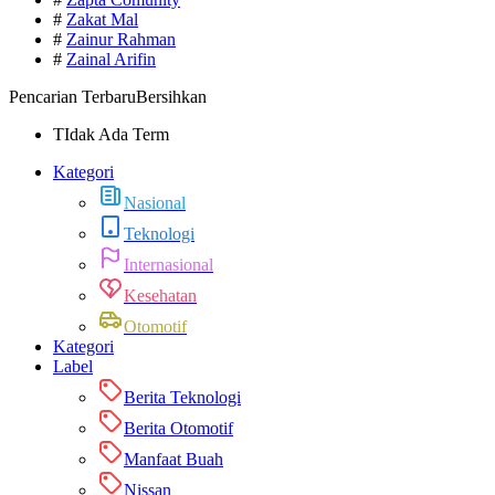
#
Zakat Mal
#
Zainur Rahman
#
Zainal Arifin
Pencarian Terbaru
Bersihkan
TIdak Ada Term
Kategori
Nasional
Teknologi
Internasional
Kesehatan
Otomotif
Kategori
Label
Berita Teknologi
Berita Otomotif
Manfaat Buah
Nissan