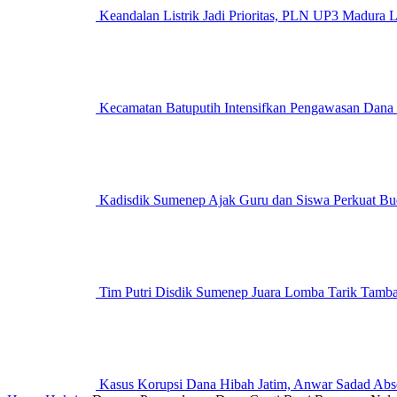
Keandalan Listrik Jadi Prioritas, PLN UP3 M
Kecamatan Batuputih Intensifkan Pengawasan Dana
Kadisdik Sumenep Ajak Guru dan Siswa Perkuat Bu
Tim Putri Disdik Sumenep Juara Lomba Tarik Tam
Kasus Korupsi Dana Hibah Jatim, Anwar Sadad Abs