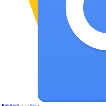
Ikuti Kami
G
o
o
g
l
e
News