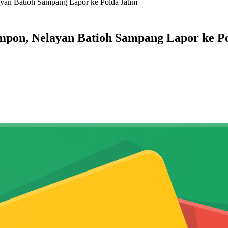
an Batioh Sampang Lapor ke Polda Jatim
pon, Nelayan Batioh Sampang Lapor ke Po