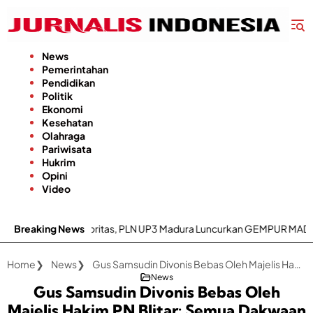
Langsung
ke
konten
News
Pemerintahan
Pendidikan
Politik
Ekonomi
Kesehatan
Olahraga
Pariwisata
Hukrim
Opini
Video
Jadi Prioritas, PLN UP3 Madura Luncurkan GEMPUR MADURA–GESIT POL
Breaking News
Home
News
Gus Samsudin Divonis Bebas Oleh Majelis Hakim PN Blitar: Semua Dakwaan Tidak Terbukti
News
Gus Samsudin Divonis Bebas Oleh
Majelis Hakim PN Blitar: Semua Dakwaan