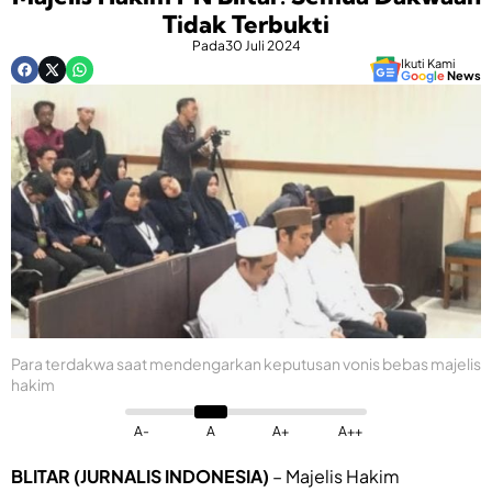
Tidak Terbukti
Pada
30 Juli 2024
Ikuti Kami
G
o
o
g
l
e
News
Para terdakwa saat mendengarkan keputusan vonis bebas majelis
hakim
A-
A
A+
A++
BLITAR (JURNALIS INDONESIA)
– Majelis Hakim