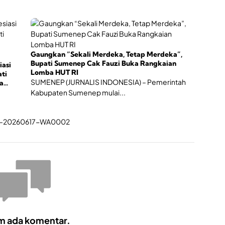
h
a
n
E
k
o
Gaungkan “Sekali Merdeka, Tetap Merdeka”,
n
Bupati Sumenep Cak Fauzi Buka Rangkaian
iasi
o
Lomba HUT RI
ti
m
SUMENEP (JURNALIS INDONESIA) – Pemerintah
a
i
Kabupaten Sumenep mulai...
K
r
e
a
t
i
f
m ada komentar.