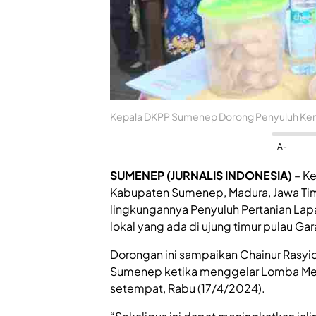
Kepala DKPP Sumenep Dorong Penyuluh Kem
A-
SUMENEP (JURNALIS INDONESIA)
– Ke
Kabupaten Sumenep, Madura, Jawa Tim
lingkungannya Penyuluh Pertanian La
lokal yang ada di ujung timur pulau G
Dorongan ini sampaikan Chainur Rasy
Sumenep ketika menggelar Lomba Memb
setempat, Rabu (17/4/2024).