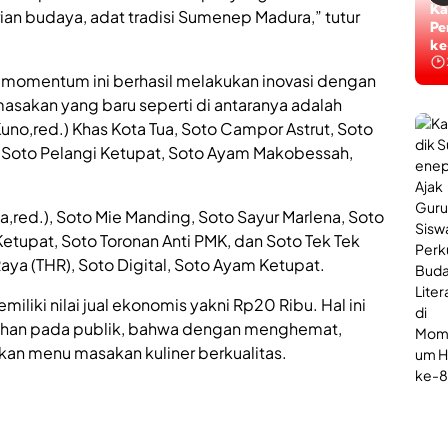
i
n
Ti
ian budaya, adat tradisi Sumenep Madura,” tutur
S
L
Ta
u
a
ke
m
y
e
a
 momentum ini berhasil melakukan inovasi dengan
n
n
sakan yang baru seperti di antaranya adalah
e
a
Kuno,red.) Khas Kota Tua, Soto Campor Astrut, Soto
p
n
,
P
 Soto Pelangi Ketupat, Soto Ayam Makobessah,
J
o
a
l
d
i
sa,red.), Soto Mie Manding, Soto Sayur Marlena, Soto
i
U
etupat, Soto Toronan Anti PMK, dan Soto Tek Tek
r
a
o
aya (THR), Soto Digital, Soto Ayam Ketupat.
d
l
a
o
iliki nilai jual ekonomis yakni Rp20 Ribu. Hal ini
h
g
ohan pada publik, bahwa dengan menghemat,
B
i
e
B
kan menu masakan kuliner berkualitas.
r
a
s
g
a
i
n
P
t
e