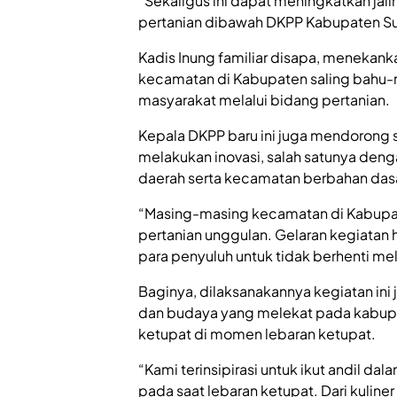
“Sekaligus ini dapat meningkatkan jalin
pertanian dibawah DKPP Kabupaten Su
Kadis Inung familiar disapa, menekank
kecamatan di Kabupaten saling bahu
masyarakat melalui bidang pertanian.
Kepala DKPP baru ini juga mendorong 
melakukan inovasi, salah satunya den
daerah serta kecamatan berbahan dasar
“Masing-masing kecamatan di Kabupate
pertanian unggulan. Gelaran kegiatan
para penyuluh untuk tidak berhenti mela
Baginya, dilaksanakannya kegiatan ini j
dan budaya yang melekat pada kabupa
ketupat di momen lebaran ketupat.
“Kami terinsipirasi untuk ikut andil d
pada saat lebaran ketupat. Dari kuline