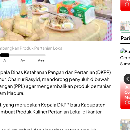
Na
K
a
b
Par
a
r
B
bangkan Produk Pertanian Lokal
a
i
A
A+
A++
k
,
pala Dinas Ketahanan Pangan dan Pertanian (DKPP)
R
ur, Chainur Rasyid, mendorong penyuluh dibawah
S
U
pangan (PPL) agar mengembalikan produk pertanian
Lo
Bu
D
Di
Ce
aram Madura.
d
Na
Me
r
id, yang merupakan Kepala DKPP baru Kabupaten
.
H
uat Produk Kuliner Pertanian Lokal di kantor
.
H
M
M
o