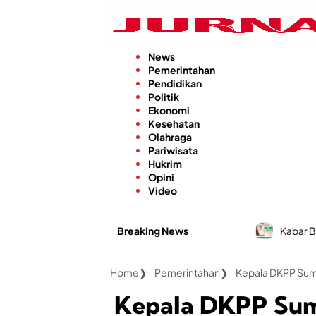
Langsung
ke
konten
News
Pemerintahan
Pendidikan
Politik
Ekonomi
Kesehatan
Olahraga
Pariwisata
Hukrim
Opini
Video
Breaking News
Kabar Baik, RSUD dr. H. M
Home
Pemerintahan
Kepala DKPP Sum