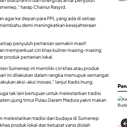
an silaturrahmi dan sinergitas antar penyuluh
C
h
a
.
menep,” harap Chainur Rasyid.
f
A
e
n
an agar ke depan para PPL yang ada di setiap
&
w
-membahu demi meningkatkan kesejahteraan
B
a
i
r
l
S
l
u
setiap penyuluh pertanian semakin masif
i
m
gan memperkuat ciri khas kuliner masing-masing
a
e
 produk pertanian lokal.
r
n
d
e
R
p
n Sumenep ini memiliki ciri khas atau produk
e
K
 hari ini dilakukan dalam rangka memupuk semangat
s
i
kukan aksi-aksi inovasi,” lanjut Kadis Inung.
m
n
Pen
i
i
D
uga tak lain bertujuan untuk melestarikan tradisi
H
i
a
ten ujung timur Pulau Garam Madura yakni makan
b
d
u
i
k
r
alam melestarikan tradisi dan budaya di Sumenep
a
k
d
a
r khas produk lokal dan ketupat yang diolah