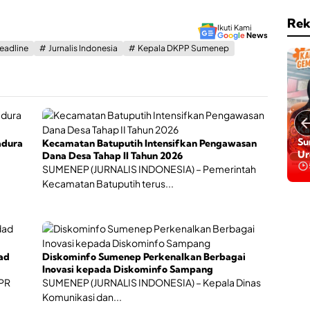
a
s
i
e
Rek
,
Ikuti Kami
r
G
o
o
g
l
e
News
O
t
eadline
Jurnalis Indonesia
Kepala DKPP Sumenep
l
a
a
B
h
P
r
J
a
S
g
K
a
Ga
e
h
Da
s
adura
Kecamatan Batuputih Intensifkan Pengawasan
i
Ba
e
Dana Desa Tahap II Tahun 2026
n
Be
h
SUMENEP (JURNALIS INDONESIA) – Pemerintah
g
a
Kecamatan Batuputih terus...
g
t
a
a
P
n
e
r
t
ad
Diskominfo Sumenep Perkenalkan Berbagai
u
Inovasi kepada Diskominfo Sampang
m
DPR
SUMENEP (JURNALIS INDONESIA) – Kepala Dinas
b
Komunikasi dan...
u