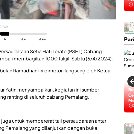
Na
K
Takjil
a
b
Par
a
A
A+
A++
r
B
Persaudaraan Setia Hati Terate (PSHT) Cabang
a
mbali membagikan 1000 takjil, Sabtu (6/4/2024).
i
k
p bulan Ramadhan ini dimotori langsung oleh Ketua
,
R
S
U
Nur Yatin menyampaikan, kegiatan ini sumber
Lo
Bu
D
Di
Ce
g ranting di seluruh cabang Pemalang.
d
Na
Me
r
.
H
.
ni juga untuk mempererat tali persaudaraan antar
H
M
g Pemalang yang dilanjutkan dengan buka
M
o