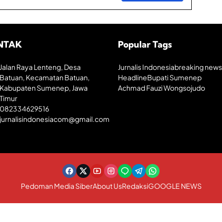
NTAK
Popular Tags
Jalan Raya Lenteng, Desa
Jurnalis Indonesia
breaking news
Batuan, Kecamatan Batuan,
Headline
Bupati Sumenep
Kabupaten Sumenep, Jawa
Achmad Fauzi Wongsojudo
Timur
082334629516
jurnalisindonesiacom@gmail.com
Pedoman Media Siber
About Us
Redaksi
GOOGLE NEWS