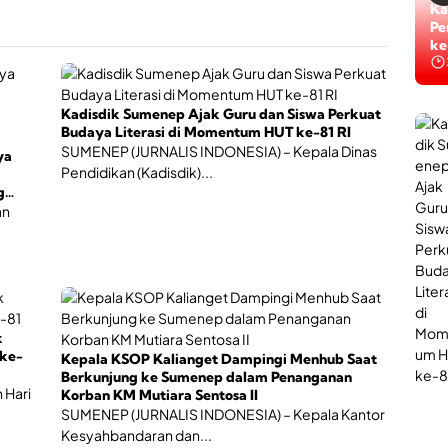
i
n
Ti
Ka
S
L
Ta
Pe
u
a
ke
ke
m
y
e
a
n
n
e
Kadisdik Sumenep Ajak Guru dan Siswa Perkuat
a
p
Budaya Literasi di Momentum HUT ke-81 RI
n
,
P
SUMENEP (JURNALIS INDONESIA) – Kepala Dinas
ya
J
o
Pendidikan (Kadisdik)...
a
l
g
d
i
an
i
U
W
r
a
o
d
l
a
o
h
g
B
i
k
e
B
ke-
Kepala KSOP Kalianget Dampingi Menhub Saat
r
a
Berkunjung ke Sumenep dalam Penanganan
s
g
 Hari
Korban KM Mutiara Sentosa II
a
i
SUMENEP (JURNALIS INDONESIA) – Kepala Kantor
n
P
Kesyahbandaran dan...
t
e