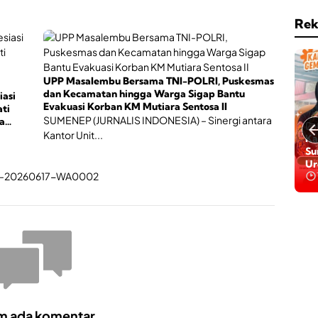
a
s
i
e
Rek
,
r
O
t
l
a
a
B
h
UPP Masalembu Bersama TNI-POLRI, Puskesmas
P
r
dan Kecamatan hingga Warga Sigap Bantu
J
iasi
a
Evakuasi Korban KM Mutiara Sentosa II
S
ti
g
SUMENEP (JURNALIS INDONESIA) – Sinergi antara
K
a
a
Ga
Ka
e
Kantor Unit...
h
Da
Su
s
i
Ba
Ur
e
n
Be
h
g
a
g
t
a
a
P
n
e
r
t
u
m
b
u
m ada komentar.