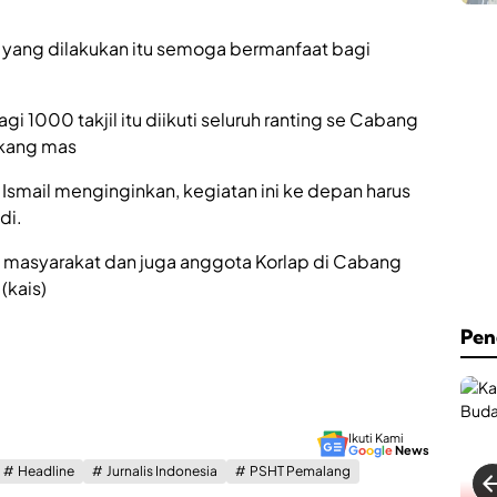
C
h
a
.
f
A
l yang dilakukan itu semoga bermanfaat bagi
e
n
&
w
B
a
gi 1000 takjil itu diikuti seluruh ranting se Cabang
i
r
l
 kang mas
S
l
u
i
m
Ismail menginginkan, kegiatan ini ke depan harus
a
e
di.
r
n
d
e
 masyarakat dan juga anggota Korlap di Cabang
R
p
e
K
(kais)
s
i
m
n
Pen
i
i
D
H
i
a
b
d
u
i
Ikuti Kami
k
r
G
o
o
g
l
e
News
a
k
Headline
Jurnalis Indonesia
PSHT Pemalang
d
a