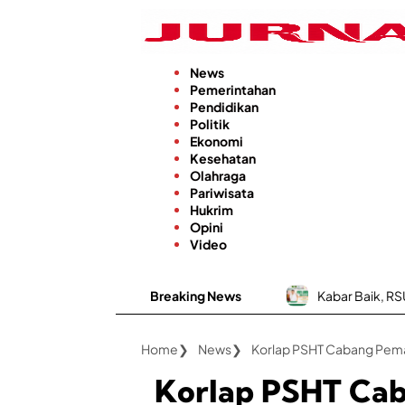
Langsung
ke
konten
News
Pemerintahan
Pendidikan
Politik
Ekonomi
Kesehatan
Olahraga
Pariwisata
Hukrim
Opini
Video
Breaking News
Kabar Baik, RSUD dr. H. Moh. An
Home
News
Korlap PSHT Cabang Pemal
Korlap PSHT Ca