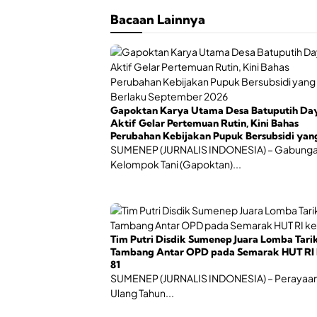
Bacaan Lainnya
Gapoktan Karya Utama Desa Batuputih Da
Aktif Gelar Pertemuan Rutin, Kini Bahas
Perubahan Kebijakan Pupuk Bersubsidi yan
Berlaku September 2026
SUMENEP (JURNALIS INDONESIA) – Gabung
Kelompok Tani (Gapoktan)...
Tim Putri Disdik Sumenep Juara Lomba Tari
Tambang Antar OPD pada Semarak HUT RI 
81
SUMENEP (JURNALIS INDONESIA) – Perayaan
Ulang Tahun...