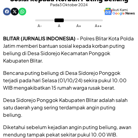
Pada
3 Oktober 2024
Ikuti Kami
G
o
o
g
l
e
News
A-
A
A+
A++
BLITAR (JURNALIS INDONESIA)
– Polres Blitar Kota Polda
Jatim memberi bantuan sosial kepada korban puting
beliung di Desa Sidorejo Kecamatan Ponggok
Kabupaten Blitar.
Bencana puting beliung di Desa Sidorejo Ponggok
terjadi pada hari Selasa (01/10/24) sekira pukul 10.00
WIB mengakibatkan 15 rumah warga rusak berat.
Desa Sidorejo Ponggok Kabupaten Blitar adalah salah
satu daerah yang sering terdampak angin puting
beliung.
Diketahui sebelum kejadian angin puting beliung, awan
mendung tampak pekat sekitar pukul 10.00 WIB.