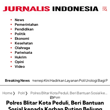
Langsung
ke
konten
News
Pemerintahan
Pendidikan
Politik
Ekonomi
Kesehatan
Olahraga
Pariwisata
Hukrim
Opini
Video
nwar Sumenep Kini Hadirkan Layanan Poli Urologi Bagi Peserta BPJS 
Breaking News
Home
Polri
Polres Blitar Kota Peduli, Beri Bantuan Sosial kepada Korban Puting Beliung
Polri
Polres Blitar Kota Peduli, Beri Bantuan
Sosial kepada Korban Puting Beliung