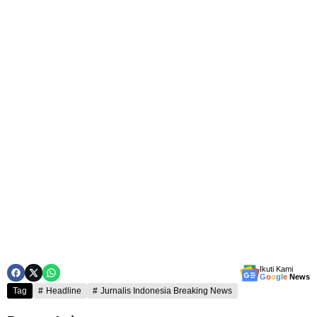
Ikuti Kami
G
o
o
g
l
e
News
Tag
Headline
Jurnalis Indonesia Breaking News