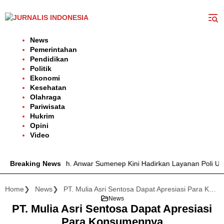
Langsung
ke
konten
News
Pemerintahan
Pendidikan
Politik
Ekonomi
Kesehatan
Olahraga
Pariwisata
Hukrim
Opini
Video
UD dr. H. Moh. Anwar Sumenep Kini Hadirkan Layanan Poli Urologi B
Breaking News
Home
News
PT. Mulia Asri Sentosa Dapat Apresiasi Para Konsumennya
News
PT. Mulia Asri Sentosa Dapat Apresiasi
Para Konsumennya