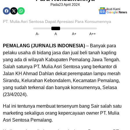
Pada
23 April 2024
Ikuti Kami
G
o
o
g
l
e
News
PT. Mulia Asri Sentosa Dapat Apresiasi Para Konsumennya
A-
A
A+
A++
PEMALANG (JURNALIS INDONESIA)
– Banyak para
pelaku usaha di bidang jasa dan jual beli tanah kapling
yang ada di wilayah Kabupaten Pemalang Jawa Tengah.
Salah satunya PT. Mulia Asri Sentosa yang berkantor di
Jalan KH Ahmad Dahlan dekat perempatan lampu merah
Sirandu, Kelurahan Kebondalem, Kecamatan Pemalang,
yang sudah terkenal dan banyak konsumennya, Selasa
(23/4/2024).
Hal ini tentunya membuat tersenyum bang Sair salah satu
marketing sekaligus orang kepercayaan owner PT. Mulia
Asri Sentosa Pemalang.