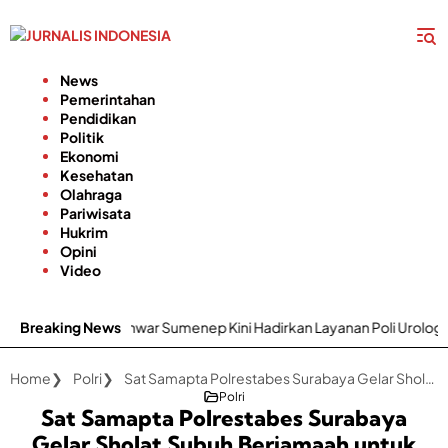
Langsung
ke
konten
News
Pemerintahan
Pendidikan
Politik
Ekonomi
Kesehatan
Olahraga
Pariwisata
Hukrim
Opini
Video
 H. Moh. Anwar Sumenep Kini Hadirkan Layanan Poli Urologi Bagi Pes
Breaking News
Home
Polri
Sat Samapta Polrestabes Surabaya Gelar Sholat Subuh Berjamaah untuk Colling System Jelang Pilkada
Polri
Sat Samapta Polrestabes Surabaya
Gelar Sholat Subuh Berjamaah untuk