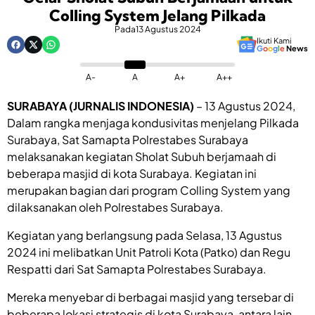
Colling System Jelang Pilkada
Pada
13 Agustus 2024
Ikuti Kami
G
o
o
g
l
e
News
A-
A
A+
A++
SURABAYA (JURNALIS INDONESIA)
– 13 Agustus 2024,
Dalam rangka menjaga kondusivitas menjelang Pilkada
Surabaya, Sat Samapta Polrestabes Surabaya
melaksanakan kegiatan Sholat Subuh berjamaah di
beberapa masjid di kota Surabaya. Kegiatan ini
merupakan bagian dari program Colling System yang
dilaksanakan oleh Polrestabes Surabaya.
Kegiatan yang berlangsung pada Selasa, 13 Agustus
2024 ini melibatkan Unit Patroli Kota (Patko) dan Regu
Respatti dari Sat Samapta Polrestabes Surabaya.
Mereka menyebar di berbagai masjid yang tersebar di
beberapa lokasi strategis di kota Surabaya, antara lain