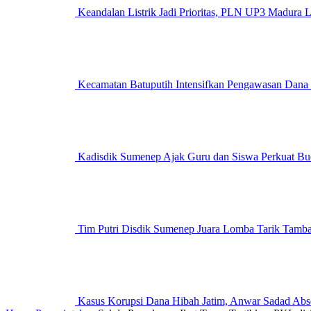
Keandalan Listrik Jadi Prioritas, PLN UP3 M
Kecamatan Batuputih Intensifkan Pengawasan Dana
Kadisdik Sumenep Ajak Guru dan Siswa Perkuat Bu
Tim Putri Disdik Sumenep Juara Lomba Tarik Tam
Kasus Korupsi Dana Hibah Jatim, Anwar Sadad Abs