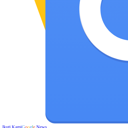
Ikuti Kami
G
o
o
g
l
e
News