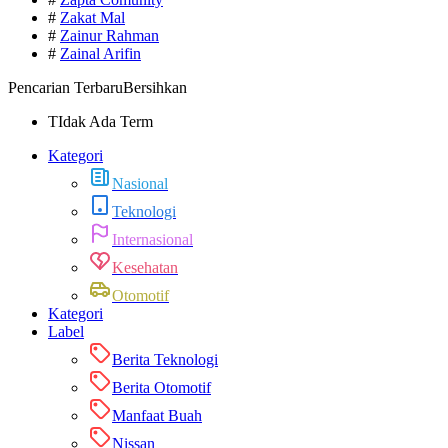
#
Zakat Mal
#
Zainur Rahman
#
Zainal Arifin
Pencarian Terbaru
Bersihkan
TIdak Ada Term
Kategori
Nasional
Teknologi
Internasional
Kesehatan
Otomotif
Kategori
Label
Berita Teknologi
Berita Otomotif
Manfaat Buah
Nissan