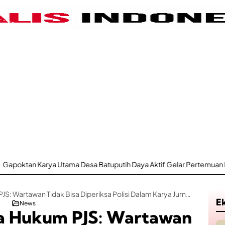
 Utama Desa Batuputih Daya Aktif Gelar Pertemuan Rutin, Kini Baha
Acong Latif Kuasa Hukum PJS: Wartawan Tidak Bisa Diperiksa Polisi Dalam Karya Jurnalistik
E
News
sa Hukum PJS: Wartawan