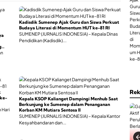
n
d
a
i
s
i
a
Kadisdik Sumenep Ajak Guru dan Siswa Perkuat
S
d
Budaya Literasi di Momentum HUT ke-81 RI
a
a
SUMENEP (JURNALIS INDONESIA) – Kepala Dinas
ya
t
h
Pendidikan (Kadisdik)...
g
B
g
a
e
an
s
r
s
a
n
t
a
i
Rek
k
,
ke-
Kepala KSOP Kalianget Dampingi Menhub Saat
Berkunjung ke Sumenep dalam Penanganan
l
 Hari
Korban KM Mutiara Sentosa II
a
SUMENEP (JURNALIS INDONESIA) – Kepala Kantor
h
Kesyahbandaran dan...
r
a
g
a
Ke
Ga