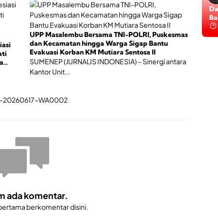
h
Ma
Da
i
GE
Ba
n
Be
g
UPP Masalembu Bersama TNI-POLRI, Puskesmas
g
dan Kecamatan hingga Warga Sigap Bantu
iasi
a
Evakuasi Korban KM Mutiara Sentosa II
ti
P
SUMENEP (JURNALIS INDONESIA) – Sinergi antara
a
e
Kantor Unit...
r
t
u
b
u
h
a
n
E
k
o
n
o
m ada komentar.
 pertama berkomentar disini.
i