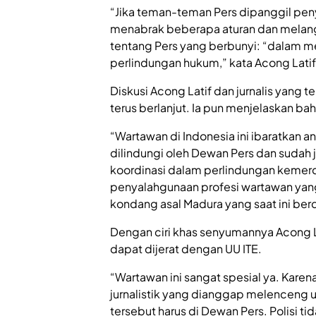
“Jika teman-teman Pers dipanggil penyid
menabrak beberapa aturan dan melan
tentang Pers yang berbunyi: “dalam 
perlindungan hukum,” kata Acong Latif
Diskusi Acong Latif dan jurnalis yang 
terus berlanjut. Ia pun menjelaskan ba
“Wartawan di Indonesia ini ibaratkan 
dilindungi oleh Dewan Pers dan sudah 
koordinasi dalam perlindungan kemer
penyalahgunaan profesi wartawan yang 
kondang asal Madura yang saat ini berdo
Dengan ciri khas senyumannya Acong 
dapat dijerat dengan UU ITE.
“Wartawan ini sangat spesial ya. Karena
jurnalistik yang dianggap melenceng un
tersebut harus di Dewan Pers. Polisi ti