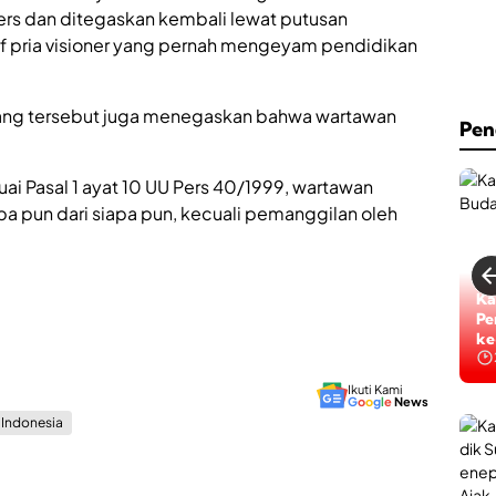
p
r
Pers dan ditegaskan kembali lewat putusan
a
d
 pria visioner yang pernah mengeyam pendidikan
R
o
e
k
s
o
ang tersebut juga menegaskan bahwa wartawan
Pen
k
i
e
i
uai Pasal 1 ayat 10 UU Pers 40/1999, wartawan
l
b
a
pa pun dari siapa pun, kecuali pemanggilan oleh
u
l
k
u
a
i
d
R
i
Ti
Ka
a
S
Ta
Pe
p
u
ke
ke
a
t
e
K
Ikuti Kami
n
G
o
o
g
l
e
News
o
e
s Indonesia
o
p
r
,
d
J
i
a