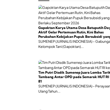
Gapoktan Karya Utama Desa Batuputih Da
Aktif Gelar Pertemuan Rutin, Kini Bahas
Perubahan Kebijakan Pupuk Bersubsidi yan
Berlaku September 2026
SUMENEP (JURNALIS INDONESIA) – Gabung
Kelompok Tani (Gapoktan)...
Tim Putri Disdik Sumenep Juara Lomba Tari
Tambang Antar OPD pada Semarak HUT RI 
81
SUMENEP (JURNALIS INDONESIA) – Perayaan
Ulang Tahun...