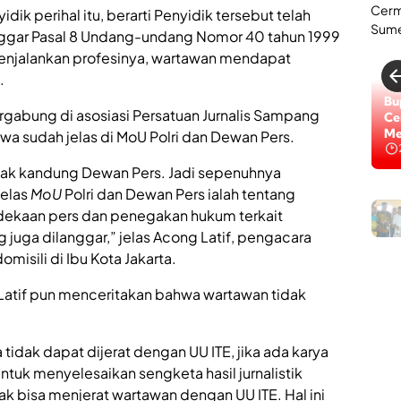
u
ik perihal itu, berarti Penyidik tersebut telah
a
ggar Pasal 8 Undang-undang Nomor 40 tahun 1999
t
I
menjalankan profesinya, wartawan mendapat
.
p
l
Lo
Bu
tergabung di asosiasi Persatuan Jurnalis Sampang
e
Di
Ce
Na
Me
hwa sudah jelas di MoU Polri dan Dewan Pers.
e
n
anak kandung Dewan Pers. Jadi sepenuhnya
t
jelas
MoU
Polri dan Dewan Pers ialah tentang
a
s
dekaan pers dan penegakan hukum terkait
i
juga dilanggar,” jelas Acong Latif, pengacara
K
a
misili di Ibu Kota Jakarta.
a
f
e
Latif pun menceritakan bahwa wartawan tidak
a
s
B
a
i
n
l
 tidak dapat dijerat dengan UU ITE, jika ada karya
T
l
tuk menyelesaikan sengketa hasil jurnalistik
a
i
n
dak bisa menjerat wartawan dengan UU ITE. Hal ini
a