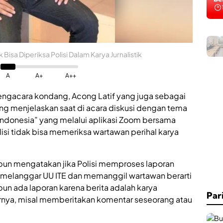
Na
i
isa Diperiksa Polisi Dalam Karya Jurnalistik
n
k
e
A
A+
A++
s
P
engacara kondang, Acong Latif yang juga sebagai
2
ng menjelaskan saat di acara diskusi dengan tema
K
B
 Indonesia” yang melalui aplikasi Zoom bersama
S
si tidak bisa memeriksa wartawan perihal karya
u
e
n
upun mengatakan jika Polisi memproses laporan
e
ap melanggar UU ITE dan memanggil wartawan berarti
p
pun ada laporan karena berita adalah karya
P
Par
e
bernya, misal memberitakan komentar seseorang atau
r
k