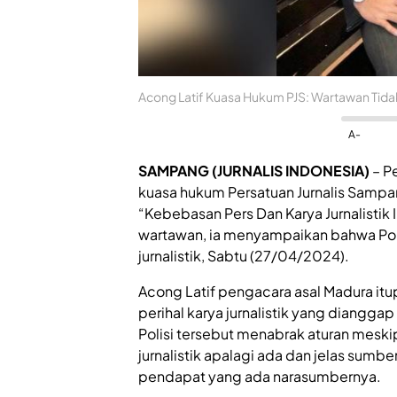
Acong Latif Kuasa Hukum PJS: Wartawan Tidak B
A-
SAMPANG (JURNALIS INDONESIA)
– P
kuasa hukum Persatuan Jurnalis Sampa
“Kebebasan Pers Dan Karya Jurnalistik
wartawan, ia menyampaikan bahwa Poli
jurnalistik, Sabtu (27/04/2024).
Acong Latif pengacara asal Madura it
perihal karya jurnalistik yang diangg
Polisi tersebut menabrak aturan meski
jurnalistik apalagi ada dan jelas sum
pendapat yang ada narasumbernya.