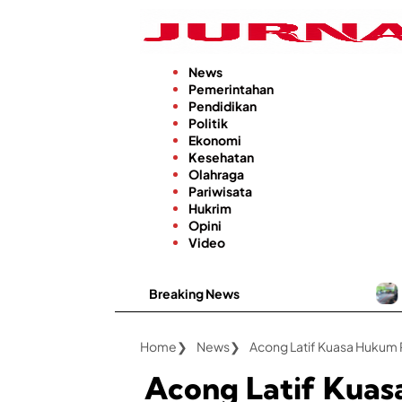
Langsung
ke
konten
News
Pemerintahan
Pendidikan
Politik
Ekonomi
Kesehatan
Olahraga
Pariwisata
Hukrim
Opini
Video
Breaking News
Gapoktan Karya
Home
News
Acong Latif Kua