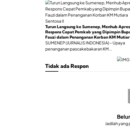
Turun Langsung ke Sumenep, Menhub Apres
Respons Cepat Pemkab yang Dipimpin Bupa
Fauzi dalam Penanganan Korban KM Mutiar
Sentosa II
SUMENEP (JURNALIS INDONESIA) – Upaya
penanganan pascakebakaran KM...
Tidak ada Respon
Belu
Jadilah yang