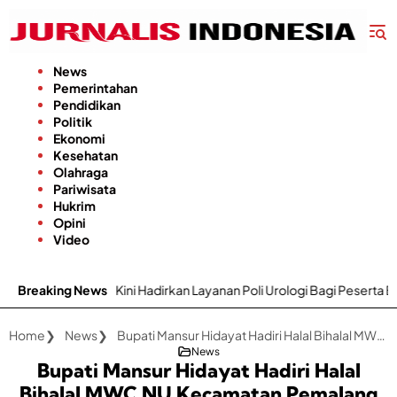
Langsung
ke
konten
News
Pemerintahan
Pendidikan
Politik
Ekonomi
Kesehatan
Olahraga
Pariwisata
Hukrim
Opini
Video
ini Hadirkan Layanan Poli Urologi Bagi Peserta BPJS Kesehatan
Breaking News
Home
News
Bupati Mansur Hidayat Hadiri Halal Bihalal MWC NU Kecamatan Pemalang
News
Bupati Mansur Hidayat Hadiri Halal
Bihalal MWC NU Kecamatan Pemalang