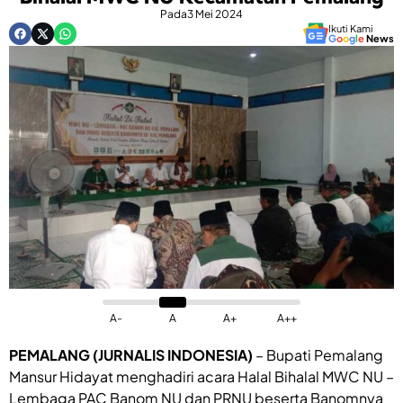
Pada
3 Mei 2024
Ikuti Kami
G
o
o
g
l
e
News
A-
A
A+
A++
PEMALANG (JURNALIS INDONESIA)
– Bupati Pemalang
Mansur Hidayat menghadiri acara Halal Bihalal MWC NU –
Lembaga PAC Banom NU dan PRNU beserta Banomnya