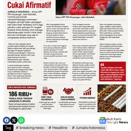
Ikuti Kami
G
o
o
g
l
e
News
Tag
breaking news
Headline
Jurnalis Indonesia