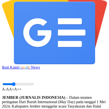
Ikuti Kami
G
o
o
g
l
e
News
A-
A
A+
A++
JEMBER (JURNALIS INDONESIA)
– Dalam momen
peringatan Hari Buruh Internasional (May Day) pada tanggal 1 Mei
2024, Kabupaten Jember menggelar acara Tasyakuran dan Halal