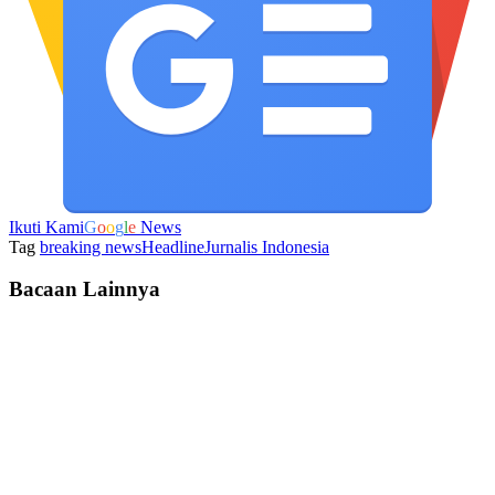
Ikuti Kami
G
o
o
g
l
e
News
Tag
breaking news
Headline
Jurnalis Indonesia
Bacaan Lainnya