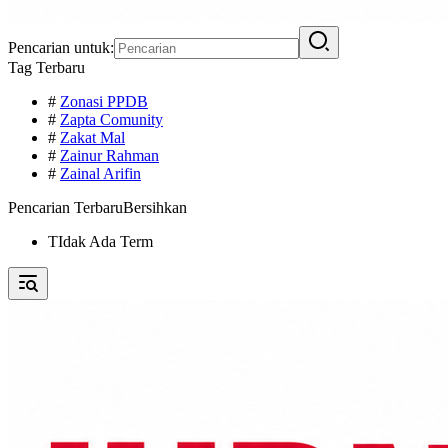
Pencarian untuk:
Tag Terbaru
#
Zonasi PPDB
#
Zapta Comunity
#
Zakat Mal
#
Zainur Rahman
#
Zainal Arifin
Pencarian Terbaru
Bersihkan
TIdak Ada Term