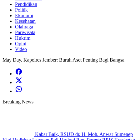
Pendidikan
Politik
Ekonomi
Kesehatan
Olahraga
Pariwisata
Hukrim
Opini
Video
May Day, Kapolres Jember: Buruh Aset Penting Bagi Bangsa
Breaking News
Kabar Baik, RSUD dr. H. Moh. Anwar Sumenep
Kini Hadirkan Layanan Poli Urologi Bagi Peserta BPJS Kesehatan