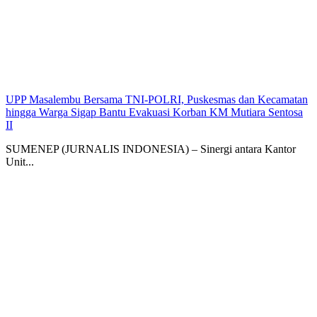
UPP Masalembu Bersama TNI-POLRI, Puskesmas dan Kecamatan
hingga Warga Sigap Bantu Evakuasi Korban KM Mutiara Sentosa
II
SUMENEP (JURNALIS INDONESIA) – Sinergi antara Kantor
Unit...