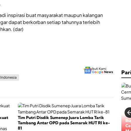
.
adi inspirasi buat masyarakat maupun kalangan
gar dapat berkorban setiap tahunnya terlebih
kan. (dar)
Ikuti Kami
Par
G
o
o
g
l
e
News
s Indonesia
kuat
Tim Putri Disdik Sumenep Juara Lomba Tarik
Bu
Tambang Antar OPD pada Semarak HUT RI ke-
Ce
81
inas