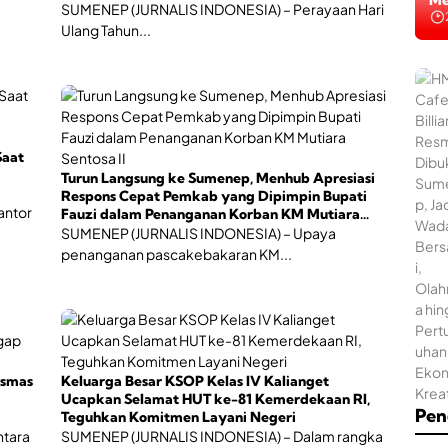
Me
SUMENEP (JURNALIS INDONESIA) – Perayaan Hari
Ulang Tahun...
Saat
Turun Langsung ke Sumenep, Menhub Apresiasi
Respons Cepat Pemkab yang Dipimpin Bupati
antor
Fauzi dalam Penanganan Korban KM Mutiara
Sentosa II
SUMENEP (JURNALIS INDONESIA) – Upaya
penanganan pascakebakaran KM...
esmas
Keluarga Besar KSOP Kelas IV Kalianget
Ucapkan Selamat HUT ke-81 Kemerdekaan RI,
Pen
Teguhkan Komitmen Layani Negeri
ntara
SUMENEP (JURNALIS INDONESIA) – Dalam rangka