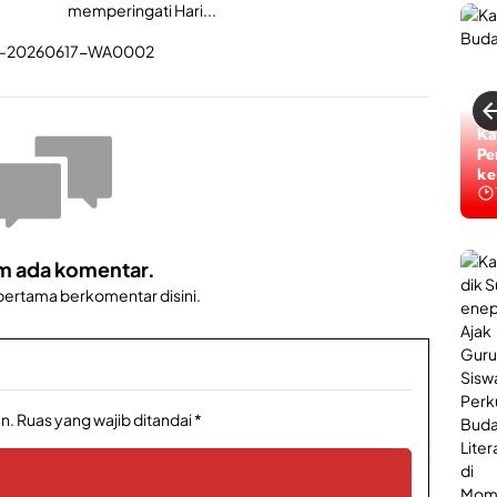
memperingati Hari...
Ti
Ka
Ta
Pe
ke
ke
m ada komentar.
 pertama berkomentar disini.
n.
Ruas yang wajib ditandai
*