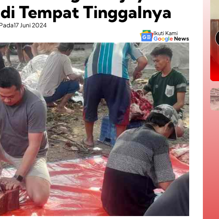
 di Tempat Tinggalnya
Pada
17 Juni 2024
Ikuti Kami
G
o
o
g
l
e
News