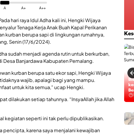
A
A+
A++
Pada hari raya Idul Adha kali ini, Hengki Wijaya
nyalur Tenaga Kerja Anak Buah Kapal Perikanan
Kes
an kurban berupa sapi di lingkungan rumahnya,
g, Senin (17/6/2024).
 Adha sudah menjadi agenda rutin untuk berkurban,
 di Desa Banjardawa Kabupaten Pemalang.
ewan kurban berupa satu ekor sapi, Hengki Wijaya
Bi
tidaknya wajib, apalagi bagi yang mampu.
ke
faat untuk kita semua,” ucap Hengki.
Be
Na
pat dilakukan setiap tahunnya. “InsyaAllah jika Allah
 kegiatan seperti ini tak perlu dipublikasikan.
ha pencipta, karena saya menjalani kewajiban