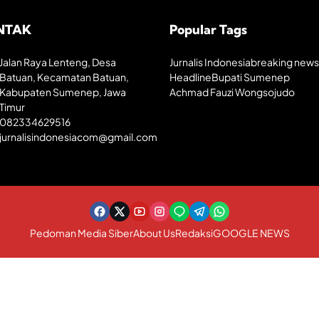
NTAK
Popular Tags
Jalan Raya Lenteng, Desa
Jurnalis Indonesia
breaking news
Batuan, Kecamatan Batuan,
Headline
Bupati Sumenep
Kabupaten Sumenep, Jawa
Achmad Fauzi Wongsojudo
Timur
082334629516
jurnalisindonesiacom@gmail.com
Pedoman Media Siber
About Us
Redaksi
GOOGLE NEWS