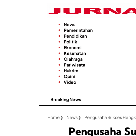
Langsung
ke
konten
News
Pemerintahan
Pendidikan
Politik
Ekonomi
Kesehatan
Olahraga
Pariwisata
Hukrim
Opini
Video
Breaking News
Home
News
Pengusaha Sukses Hengki 
Pengusaha Su