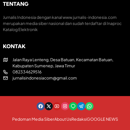
m
H
e
TENTANG
H
U
a
U
T
t
T
R
i
Jurnalis Indonesia dengan kanal www.jurnalis-indonesia.com
k
I
f
merupakan media siber nasional dan sudah terdaftar di Inaproc
e
k
Katalog Elektronik
-
e
8
-
1
8
KONTAK
R
1
I
Jalan Raya Lenteng, Desa Batuan, Kecamatan Batuan,
Kabupaten Sumenep, Jawa Timur
082334629516
jurnalisindonesiacom@gmail.com
Pedoman Media Siber
About Us
Redaksi
GOOGLE NEWS