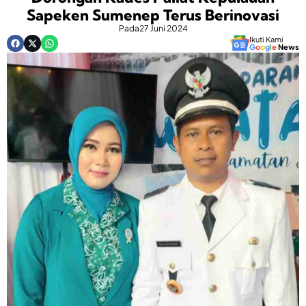
Sapeken Sumenep Terus Berinovasi
Pada
27 Juni 2024
Ikuti Kami
G
o
o
g
l
e
News