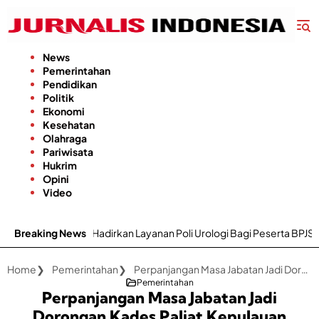
Langsung
ke
konten
News
Pemerintahan
Pendidikan
Politik
Ekonomi
Kesehatan
Olahraga
Pariwisata
Hukrim
Opini
Video
irkan Layanan Poli Urologi Bagi Peserta BPJS Kesehatan
Breaking News
Gapok
Home
Pemerintahan
Perpanjangan Masa Jabatan Jadi Dorongan Kades Paliat Kepulauan Sapeken Sumenep Terus Berinovasi
Pemerintahan
Perpanjangan Masa Jabatan Jadi
Dorongan Kades Paliat Kepulauan