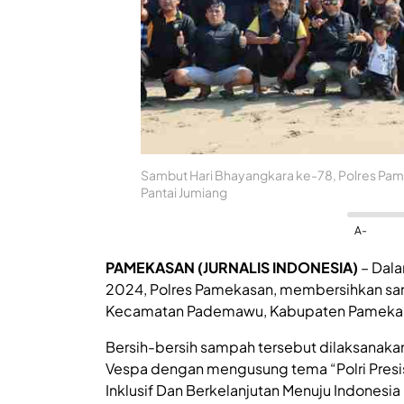
Sambut Hari Bhayangkara ke-78, Polres Pa
Pantai Jumiang
A-
PAMEKASAN (JURNALIS INDONESIA)
– Dala
2024, Polres Pamekasan, membersihkan samp
Kecamatan Pademawu, Kabupaten Pamekasa
Bersih-bersih sampah tersebut dilaksanak
Vespa dengan mengusung tema “Polri Presi
Inklusif Dan Berkelanjutan Menuju Indonesia