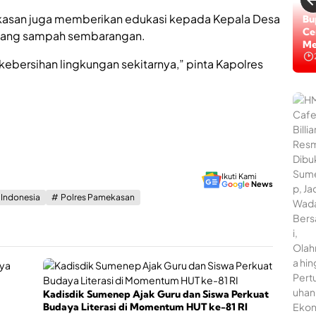
kasan juga memberikan edukasi kepada Kepala Desa
Bu
Ce
buang sampah sembarangan.
Me
kebersihan lingkungan sekitarnya,” pinta Kapolres
Ikuti Kami
G
o
o
g
l
e
News
s Indonesia
Polres Pamekasan
Kadisdik Sumenep Ajak Guru dan Siswa Perkuat
Budaya Literasi di Momentum HUT ke-81 RI