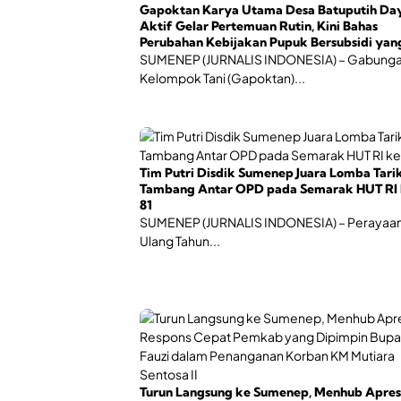
Gapoktan Karya Utama Desa Batuputih Da
Aktif Gelar Pertemuan Rutin, Kini Bahas
Perubahan Kebijakan Pupuk Bersubsidi yan
Berlaku September 2026
SUMENEP (JURNALIS INDONESIA) – Gabung
Kelompok Tani (Gapoktan)...
Tim Putri Disdik Sumenep Juara Lomba Tari
Tambang Antar OPD pada Semarak HUT RI 
81
SUMENEP (JURNALIS INDONESIA) – Perayaan
Ulang Tahun...
Turun Langsung ke Sumenep, Menhub Apres