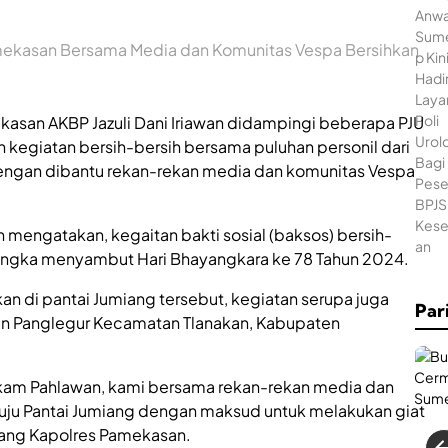
mekasan Bersama Media dan Komunitas Vespa Bersihkan
asan AKBP Jazuli Dani Iriawan didampingi beberapa PJU
kegiatan bersih-bersih bersama puluhan personil dari
ngan dibantu rekan-rekan media dan komunitas Vespa
 mengatakan, kegaitan bakti sosial (baksos) bersih-
 rangka menyambut Hari Bhayangkara ke 78 Tahun 2024.
kan di pantai Jumiang tersebut, kegiatan serupa juga
Par
an Panglegur Kecamatan Tlanakan, Kabupaten
akam Pahlawan, kami bersama rekan-rekan media dan
ju Pantai Jumiang dengan maksud untuk melakukan giat
erang Kapolres Pamekasan.