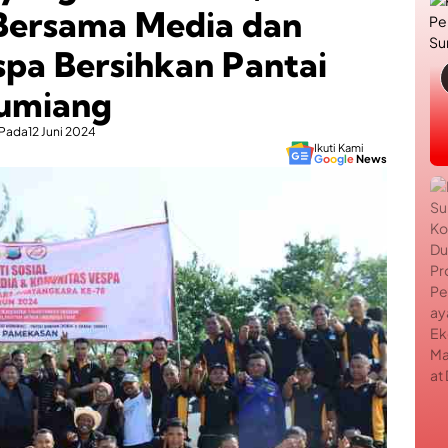
Bersama Media dan
pa Bersihkan Pantai
Jumiang
Pada
12 Juni 2024
Ikuti Kami
G
o
o
g
l
e
News