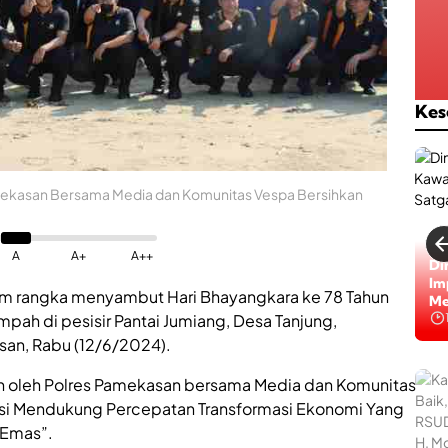
Kes
mekasan Bersama Media dan Komunitas Vespa Bersihkan
A
A+
A++
Di
Im
m rangka menyambut Hari Bhayangkara ke 78 Tahun
Me
ah di pesisir Pantai Jumiang, Desa Tanjung,
n, Rabu (12/6/2024).
an oleh Polres Pamekasan bersama Media dan Komunitas
si Mendukung Percepatan Transformasi Ekonomi Yang
 Emas”.