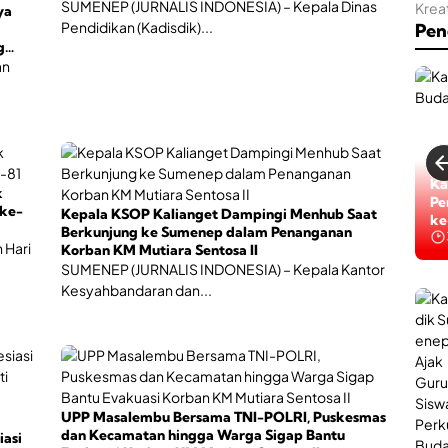
SUMENEP (JURNALIS INDONESIA) – Kepala Dinas
ya
Pendidikan (Kadisdik)...
Pen
g
an
Ti
Ka
k
Ta
Pe
ke-
Kepala KSOP Kalianget Dampingi Menhub Saat
ke
ke
Berkunjung ke Sumenep dalam Penanganan
 Hari
Korban KM Mutiara Sentosa II
SUMENEP (JURNALIS INDONESIA) – Kepala Kantor
Kesyahbandaran dan...
UPP Masalembu Bersama TNI-POLRI, Puskesmas
dan Kecamatan hingga Warga Sigap Bantu
iasi