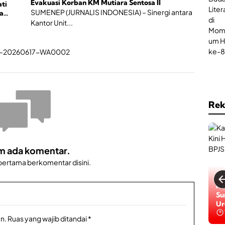
Evakuasi Korban KM Mutiara Sentosa II
ti
SUMENEP (JURNALIS INDONESIA) – Sinergi antara
a
Kantor Unit...
Rek
m ada komentar.
 pertama berkomentar disini.
Ga
Ka
Da
Su
Ba
Ur
Be
n.
Ruas yang wajib ditandai
*