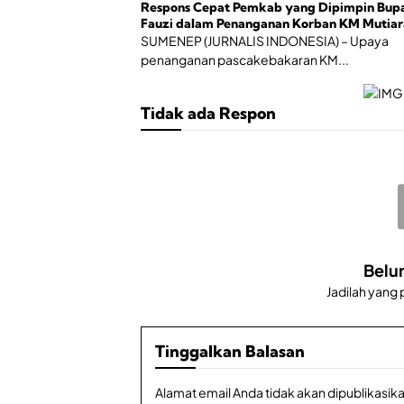
Respons Cepat Pemkab yang Dipimpin Bupa
Fauzi dalam Penanganan Korban KM Mutiar
Sentosa II
SUMENEP (JURNALIS INDONESIA) – Upaya
penanganan pascakebakaran KM...
Tidak ada Respon
Belu
Jadilah yang
Tinggalkan Balasan
Alamat email Anda tidak akan dipublikasika