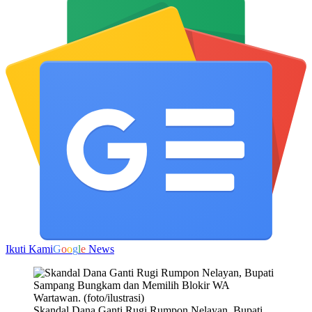
Ikuti Kami
G
o
o
g
l
e
News
Skandal Dana Ganti Rugi Rumpon Nelayan, Bupati