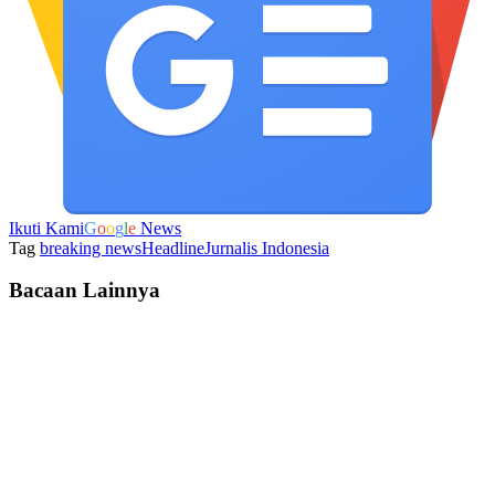
Ikuti Kami
G
o
o
g
l
e
News
Tag
breaking news
Headline
Jurnalis Indonesia
Bacaan Lainnya