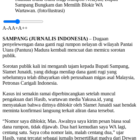
Sampang Bungkam dan Memilih Blokir WA
Wartawan. (foto/ilustrasi)
A-
A
A+
A++
SAMPANG (JURNALIS INDONESIA)
– Dugaan
penyelewengan dana ganti rugi rumpon nelayan di wilayah Pantai
Utara (Pantura) Madura kembali mencuat dan memicu sorotan
publik.
Sorotan publik kali ini mengarah tajam kepada Bupati Sampang,
Slamet Junaidi, yang diduga menilap dana ganti rugi yang
sebelumnya telah dibayarkan oleh perusahaan migas asal Malaysia,
Petronas Carigali Indonesia.
Kasus ini semakin ramai diperbincangkan setelah muncul
pengakuan dari Hasib, wartawan media Yakusa.id, yang
menyatakan bahwa dirinya diblokir oleh Slamet Junaidi saat hendak
meminta konfirmasi langsung terkait aliran dana tersebut.
“Nomor saya diblokir, Mas. Awalnya saya kirim pesan biasa soal
dana rumpon, tidak dijawab. Dua hari kemudian saya WA lagi,
centang satu. Saya coba nomor lain, malah centang dua,” ujar
Hasib, yang tercatat sebagai jurnalis bersertifikat madya dari Dewan