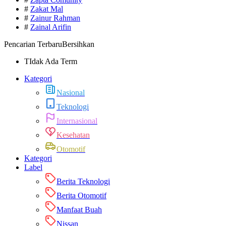
#
Zakat Mal
#
Zainur Rahman
#
Zainal Arifin
Pencarian Terbaru
Bersihkan
TIdak Ada Term
Kategori
Nasional
Teknologi
Internasional
Kesehatan
Otomotif
Kategori
Label
Berita Teknologi
Berita Otomotif
Manfaat Buah
Nissan