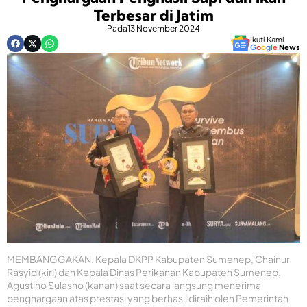
Terbesar di Jatim
Pada
13 November 2024
Ikuti Kami
G
o
o
g
l
e
News
MEMBANGGAKAN. Kepala DKPP Kabupaten Sumenep, Chainur
Rasyid (kiri) dan Kepala Dinas Perikanan Kabupaten Sumenep,
Agustino Sulasno (kanan) saat secara langsung menerima
penghargaan atas prestasi yang berhasil diraih oleh Pemerintah