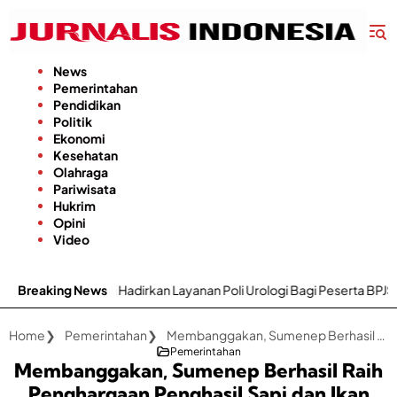
Langsung
ke
konten
News
Pemerintahan
Pendidikan
Politik
Ekonomi
Kesehatan
Olahraga
Pariwisata
Hukrim
Opini
Video
irkan Layanan Poli Urologi Bagi Peserta BPJS Kesehatan
Breaking News
Gapok
Home
Pemerintahan
Membanggakan, Sumenep Berhasil Raih Penghargaan Penghasil Sapi dan Ikan Terbesar di Jatim
Pemerintahan
Membanggakan, Sumenep Berhasil Raih
Penghargaan Penghasil Sapi dan Ikan