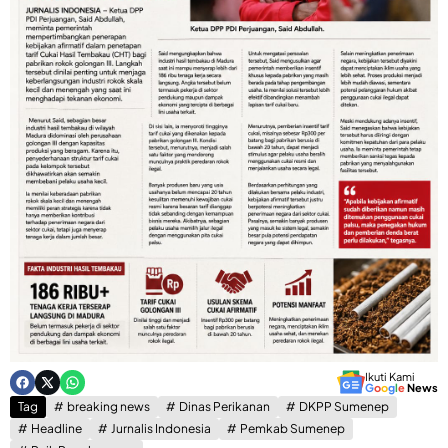
Ikuti Kami
G
o
o
g
l
e
News
Tag
breaking news
Dinas Perikanan
DKPP Sumenep
Headline
Jurnalis Indonesia
Pemkab Sumenep